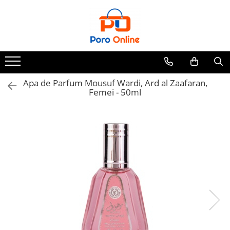
Parfum
Clone
Parfum Barbati
Parfum Femei
Apa de Parfum Mousuf Wardi, Ard al Zaafaran,
Femei - 50ml
Parfum Unisex
Parfumuri Arabesti
Set Parfum