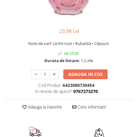
23,98 Lei
Note de varf: Litchii roșii • Rubarbă • Căpșuni
IN STOC
Durata de livrare:
1-2 zile
ADAUGA IN COS
Cod Produs:
6423080730454
Ai nevoie de ajutor?
0767273270
Adauga la Favorite
Cere informatii