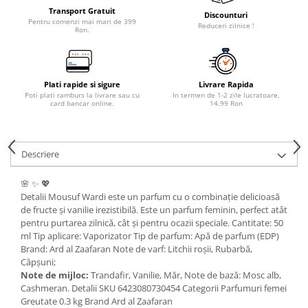
Transport Gratuit
Discounturi
Pentru comenzi mai mari de 399
Reduceri zilnice !
Ron.
Plati rapide si sigure
Livrare Rapida
Poti plati ramburs la livrare sau cu
In termen de 1-2 zile lucratoare,
card bancar online.
14.99 Ron
Descriere
🌸 ✨ 💖
Detalii Mousuf Wardi este un parfum cu o combinație delicioasă
de fructe și vanilie irezistibilă. Este un parfum feminin, perfect atât
pentru purtarea zilnică, cât și pentru ocazii speciale. Cantitate: 50
ml Tip aplicare: Vaporizator Tip de parfum: Apă de parfum (EDP)
Brand: Ard al Zaafaran Note de varf: Litchii roșii, Rubarbă,
Căpșuni;
Note de mijloc:
Trandafir, Vanilie, Măr, Note de bază: Mosc alb,
Cashmeran. Detalii SKU 6423080730454 Categorii Parfumuri femei
Greutate 0.3 kg Brand Ard al Zaafaran