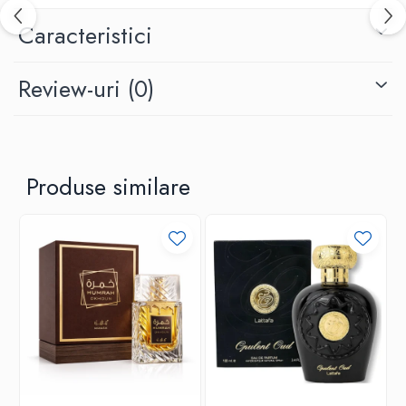
Ard al Zaafaran
Caracteristici
Comandă acum și bucură-te de livrare rapidă. Stoc limitat!
Review-uri
(0)
Produse similare