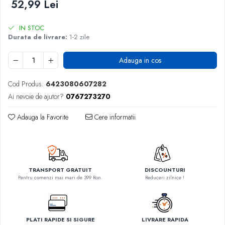
52,99 Lei
IN STOC
Durata de livrare:
1-2 zile
Adauga in cos
Cod Produs:
6423080607282
Ai nevoie de ajutor?
0767273270
Adauga la Favorite
Cere informatii
TRANSPORT GRATUIT
DISCOUNTURI
Pentru comenzi mai mari de 399 Ron.
Reduceri zilnice !
PLATI RAPIDE SI SIGURE
LIVRARE RAPIDA