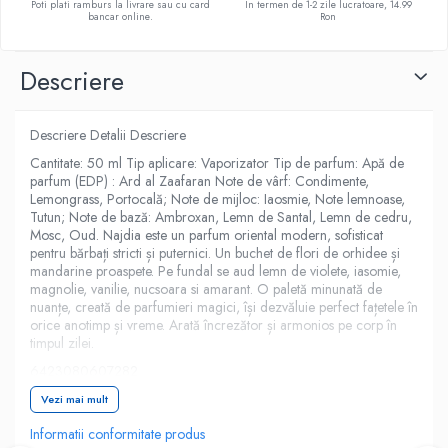
Poti plati ramburs la livrare sau cu card
In termen de 1-2 zile lucratoare, 14.99
bancar online.
Ron
Descriere
Descriere Detalii Descriere
Cantitate: 50 ml Tip aplicare: Vaporizator Tip de parfum: Apă de
parfum (EDP) : Ard al Zaafaran Note de vârf: Condimente,
Lemongrass, Portocală; Note de mijloc: Iaosmie, Note lemnoase,
Tutun; Note de bază: Ambroxan, Lemn de Santal, Lemn de cedru,
Mosc, Oud. Najdia este un parfum oriental modern, sofisticat
pentru bărbați stricti și puternici. Un buchet de flori de orhidee și
mandarine proaspete. Pe fundal se aud lemn de violete, iasomie,
magnolie, vanilie, nucsoara si amarant. O paletă minunată de
nuanțe, creată de parfumieri magici, își dezvăluie perfect fațetele în
orice anotimp și vreme. Arată încrezător și armonios pe corp în
timpul zilei.
6423080607282
Parfumuri bărbați Greutate
Vezi mai mult
0.3 kg
Informatii conformitate produs