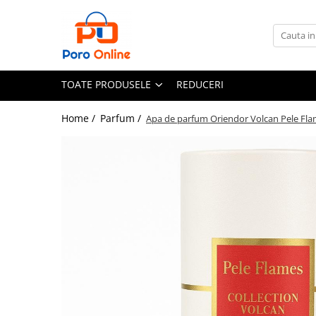
Toate Produsele
Al Absar
TOATE PRODUSELE
REDUCERI
Parfum
Clone
Home /
Parfum /
Apa de parfum Oriendor Volcan Pele Fla
Parfum Barbati
Parfum Femei
Parfum Unisex
Parfumuri Arabesti
Set Parfum
Parfum tip fiola