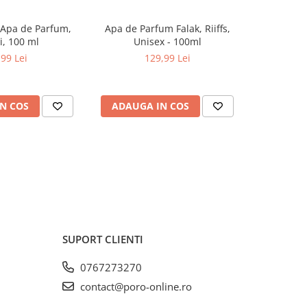
 Apa de Parfum,
Apa de Parfum Falak, Riiffs,
Parfum arab
NOU
, 100 ml
Unisex - 100ml
Vanilla 
,99 Lei
129,99 Lei
N COS
ADAUGA IN COS
ADAUG
SUPORT CLIENTI
0767273270
contact@poro-online.ro