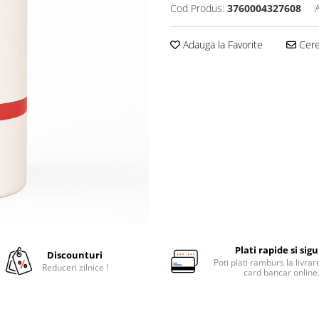
Cod Produs:
3760004327608
Adauga la Favorite
Cere 
Plati rapide si sig
Discounturi
Poti plati ramburs la livra
Reduceri zilnice !
card bancar online