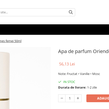
mes femei 50ml
Apa de parfum Oriend
56,13 Lei
Note: Fructat • Vanilie • Mosc
IN STOC
Durata de livrare:
1-2 zile
ADAUG