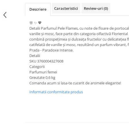
Caracteristici
Review-uri
(0)
Descriere
🌸 ✨ 💖
Detalii Parfumul Pele Flames, cu note de floare de portocal, f
vanilie și mosc, face parte din categoria olfactivă Florienta
combină prospețimea și dulceața fructelor cu delicatețea flo
catifelată de vanilie și mosc, rezultând un parfum vibrant, 
Prada - Paradoxe Intense.
Detalii
SKU 3760004327608
Categorii
Parfumuri femei
Greutate 0.6 kg
Comanda acum si lasa-te cucerit de aromele elegante!
Informatii conformitate produs