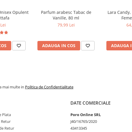
Unisex Opulent
Parfum arabesc Tabac de
Lara Candy,
ttafa
Vanille, 80 ml
Femei
Lei
79,99 Lei
64
COS
ADAUGA IN COS
ADAUGA I
la mai multe in
Politica de Confidentialitate
DATE COMERCIALE
 Plata
Poro Online SRL
e Retur
J40/16765/2020
de Retur
43413345