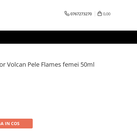
0767273270
0,00
or Volcan Pele Flames femei 50ml
A IN COS