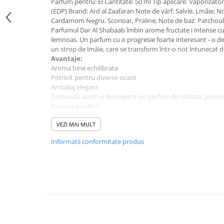
Parfum pentru: El Cantitate: 50 ml Tip aplicare: Vaporizat
(EDP) Brand: Ard al Zaafaran Note de vârf: Salvie, Lmâie; N
Cardamom Negru, Scorioar, Praline; Note de baz: Patchoul
Parfumul Dar Al Shabaab îmbin arome fructate i intense cu
lemnoas. Un parfum cu o progresie foarte interesant - o d
un strop de lmâie, care se transform într-o not întunecat 
Avantaje:
Aroma bine echilibrata
Potrivit pentru diverse ocazii
Ambalaj elegant
Comanda acum si descopera un parfum de calitate, potrivit
Despre produs:
Parfum pentru: Barbati
Cantitate: 50 ml
VEZI MAI MULT
Tip parfum: Apa de Parfum
Informatii conformitate produs
Brand: Ard Al Zaafaran