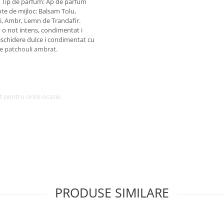
or Tip de parfum: Ap de parfum
ote de mijloc: Balsam Tolu,
i, Ambr, Lemn de Trandafir.
 o not intens, condimentat i
eschidere dulce i condimentat cu
de patchouli ambrat.
 pentru orice ocazie.
PRODUSE SIMILARE