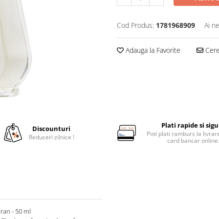
Cod Produs:
1781968909
Ai n
Adauga la Favorite
Cere 
Plati rapide si sig
Discounturi
Poti plati ramburs la livra
Reduceri zilnice !
card bancar online
ran - 50 ml