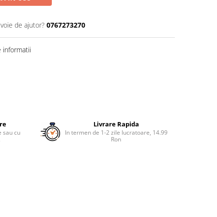
evoie de ajutor?
0767273270
informatii
ure
Livrare Rapida
re sau cu
In termen de 1-2 zile lucratoare, 14.99
.
Ron