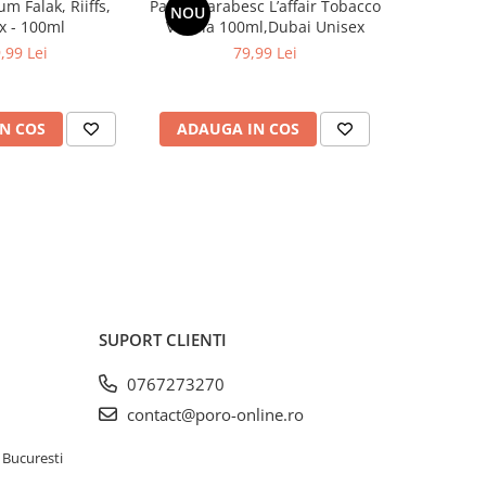
m Falak, Riiffs,
Parfum arabesc L’affair Tobacco
Parfum ar
NOU
-30%
x - 100ml
Vanilla 100ml,Dubai Unisex
Stu
,99 Lei
79,99 Lei
99,9
N COS
ADAUGA IN COS
ADAUG
SUPORT CLIENTI
0767273270
contact@poro-online.ro
 Bucuresti