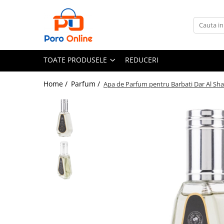
Toate Produsele
Al Absar
TOATE PRODUSELE
REDUCERI
Parfum
Clone
Home /
Parfum /
Apa de Parfum pentru Barbati Dar Al Shab
Parfum Barbati
Parfum Femei
Parfum Unisex
Parfumuri Arabesti
Set Parfum
Parfum tip fiola