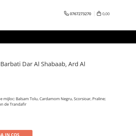
0767273270
0,00
Barbati Dar Al Shabaab, Ard Al
de mijloc: Balsam Tolu, Cardamom Negru, Scorsioar, Praline;
mn de Trandafir
A IN COS