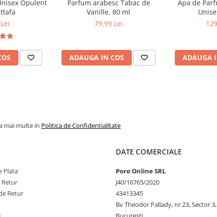
Unisex Opulent
Parfum arabesc Tabac de
Apa de Parfu
ttafa
Vanille, 80 ml
Unise
Lei
79,99 Lei
129
COS
ADAUGA IN COS
ADAUGA I
la mai multe in
Politica de Confidentialitate
DATE COMERCIALE
 Plata
Poro Online SRL
e Retur
J40/16765/2020
de Retur
43413345
Bv Theodor Pallady, nr 23, Sector 3,
L
Bucuresti