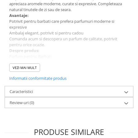
apreciaza aromele moderne, curate si expresive. Completeaza
natural tinutele de zi sau de seara.
Avantaje:
Potrivit pentru barbati care prefera parfumuri moderne si
expresive
Ambalaj elegant, potrivit si pentru cadou
Comanda acum si descopera un parfum de calitate, potrivit
pentru orice ocazie.
Despre produs:
Parfum pentru: Barbati
Cantitate: 100 ml
Tip parfum: Apa de Parfum
VEZI MAI MULT
Brand: Nusuk
Informatii conformitate produs
Caracteristici
Review-uri
(0)
PRODUSE SIMILARE