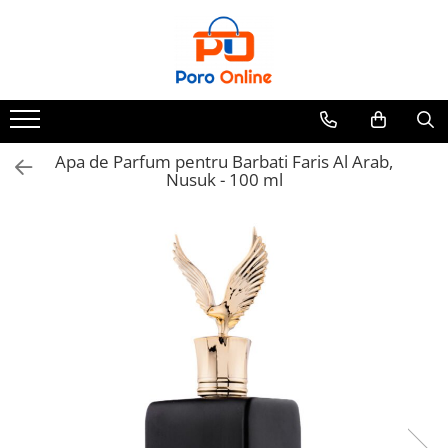
Toate Produsele
Al Absar
Parfum
Clone
Apa de Parfum pentru Barbati Faris Al Arab,
Nusuk - 100 ml
Parfum Barbati
Parfum Femei
Parfum Unisex
Parfumuri Arabesti
Set Parfum
Parfum tip fiola