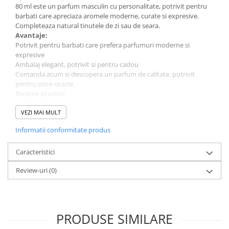
80 ml este un parfum masculin cu personalitate, potrivit pentru
barbati care apreciaza aromele moderne, curate si expresive.
Completeaza natural tinutele de zi sau de seara.
Avantaje:
Potrivit pentru barbati care prefera parfumuri moderne si
expresive
Ambalaj elegant, potrivit si pentru cadou
Comanda acum si descopera un parfum de calitate, potrivit
pentru orice ocazie.
Despre produs:
Parfum pentru: Barbati
Cantitate: 80 ml
VEZI MAI MULT
Tip parfum: Apa de Parfum
Informatii conformitate produs
Brand: Nusuk
Caracteristici
Review-uri
(0)
PRODUSE SIMILARE