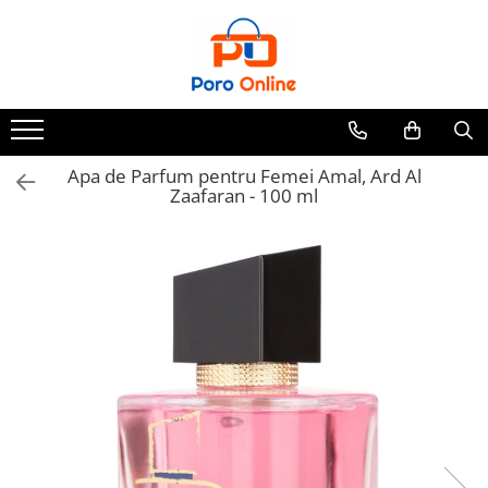
Toate Produsele
Al Absar
Parfum
Clone
Apa de Parfum pentru Femei Amal, Ard Al
Zaafaran - 100 ml
Parfum Barbati
Parfum Femei
Parfum Unisex
Parfumuri Arabesti
Set Parfum
Parfum tip fiola