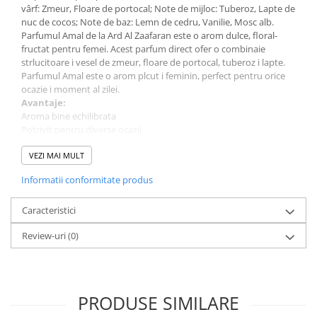
vârf: Zmeur, Floare de portocal; Note de mijloc: Tuberoz, Lapte de
nuc de cocos; Note de baz: Lemn de cedru, Vanilie, Mosc alb.
Parfumul Amal de la Ard Al Zaafaran este o arom dulce, floral-
fructat pentru femei. Acest parfum direct ofer o combinaie
strlucitoare i vesel de zmeur, floare de portocal, tuberoz i lapte.
Parfumul Amal este o arom plcut i feminin, perfect pentru orice
ocazie i moment al zilei.
Avantaje:
Aroma bine echilibrata
Potrivit pentru diverse ocazii
Ambalaj elegant
Comanda acum si descopera un parfum de calitate, potrivit
VEZI MAI MULT
pentru orice ocazie.
Informatii conformitate produs
Despre produs:
Parfum pentru: Femei
Cantitate: 100 ml
Caracteristici
Tip parfum: Apa de Parfum
Review-uri
(0)
Brand: Ard Al Zaafaran
PRODUSE SIMILARE