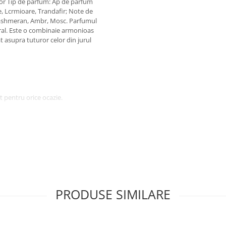
tor Tip de parfum: Ap de parfum
e, Lcrmioare, Trandafir; Note de
 Cashmeran, Ambr, Mosc. Parfumul
ral. Este o combinaie armonioas
t asupra tuturor celor din jurul
 pentru orice ocazie.
PRODUSE SIMILARE