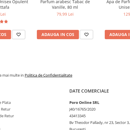
Unisex Opulent
Parfum arabesc Tabac de
Apa de Parfu
ttafa
Vanille, 80 ml
Unise
Lei
79,99 Lei
129
COS
ADAUGA IN COS
ADAUGA I
la mai multe in
Politica de Confidentialitate
DATE COMERCIALE
 Plata
Poro Online SRL
e Retur
J40/16765/2020
de Retur
43413345
Bv Theodor Pallady, nr 23, Sector 3,
L
Bucuresti