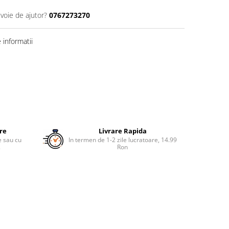
evoie de ajutor?
0767273270
informatii
ure
Livrare Rapida
re sau cu
In termen de 1-2 zile lucratoare, 14.99
.
Ron