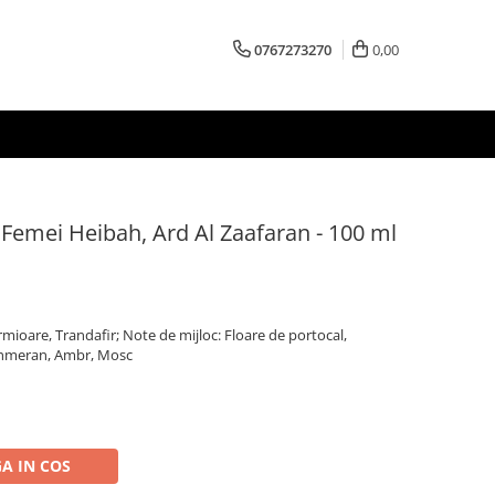
0767273270
0,00
Femei Heibah, Ard Al Zaafaran - 100 ml
rmioare, Trandafir; Note de mijloc: Floare de portocal,
shmeran, Ambr, Mosc
A IN COS