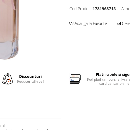
Cod Produs:
1781968713
Ai n
Adauga la Favorite
Cere 
Plati rapide si sig
Discounturi
Poti plati ramburs la livra
Reduceri zilnice !
card bancar online
 ml