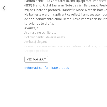
Parfum pentru: Ea Cantitate: 100 ml Tip aplicare: Vaporiza
(EDP) Brand: Ard al Zaafaran Note de vârf: Bergamot, Frezi
mijloc: Floare de portocal, Trandafir, Mosc; Note de baz:
Heibah este o arom captivant ce reflect frumusee atempo
de flori, condimente, ambr i lemn. Las o impresie de neuita
tu, oriunde te-ai afla.
Avantaje:
Aroma bine echilibrata
Potrivit pentru diverse ocazii
Ambalaj elegant
Comanda acum si descopera un parfum de calitate, potrivit
Despre produs:
Parfum pentru: Femei
Cantitate: 100 ml
VEZI MAI MULT
Tip parfum: Apa de Parfum
Informatii conformitate produs
Brand: Ard Al Zaafaran