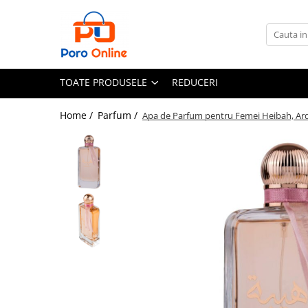
Toate Produsele
Al Absar
TOATE PRODUSELE
REDUCERI
Parfum
Clone
Home /
Parfum /
Apa de Parfum pentru Femei Heibah, Ard 
Parfum Barbati
Parfum Femei
Parfum Unisex
Parfumuri Arabesti
Set Parfum
Parfum tip fiola