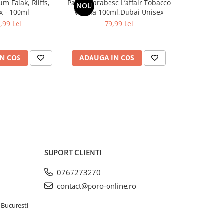
m Falak, Riiffs,
Parfum arabesc L’affair Tobacco
Parfum ar
NOU
-30%
x - 100ml
Vanilla 100ml,Dubai Unisex
Stu
,99 Lei
79,99 Lei
99,9
N COS
ADAUGA IN COS
ADAUG
SUPORT CLIENTI
0767273270
contact@poro-online.ro
 Bucuresti