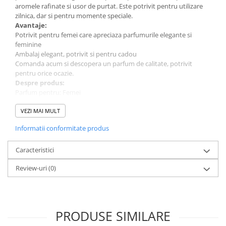
aromele rafinate si usor de purtat. Este potrivit pentru utilizare
zilnica, dar si pentru momente speciale.
Avantaje:
Potrivit pentru femei care apreciaza parfumurile elegante si
feminine
Ambalaj elegant, potrivit si pentru cadou
Comanda acum si descopera un parfum de calitate, potrivit
pentru orice ocazie.
Despre produs:
Parfum pentru: Femei
Cantitate: 100 ml
Tip parfum: Apa de Parfum
VEZI MAI MULT
Brand: Nusuk
Informatii conformitate produs
Caracteristici
Review-uri
(0)
PRODUSE SIMILARE