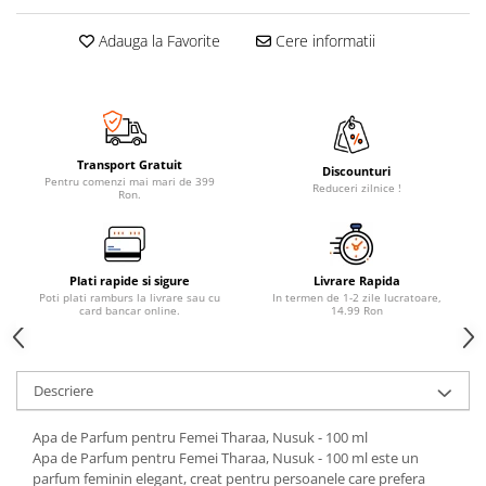
Adauga la Favorite
Cere informatii
Transport Gratuit
Discounturi
Pentru comenzi mai mari de 399
Reduceri zilnice !
Ron.
Plati rapide si sigure
Livrare Rapida
Poti plati ramburs la livrare sau cu
In termen de 1-2 zile lucratoare,
card bancar online.
14.99 Ron
Descriere
Apa de Parfum pentru Femei Tharaa, Nusuk - 100 ml
Apa de Parfum pentru Femei Tharaa, Nusuk - 100 ml este un
parfum feminin elegant, creat pentru persoanele care prefera