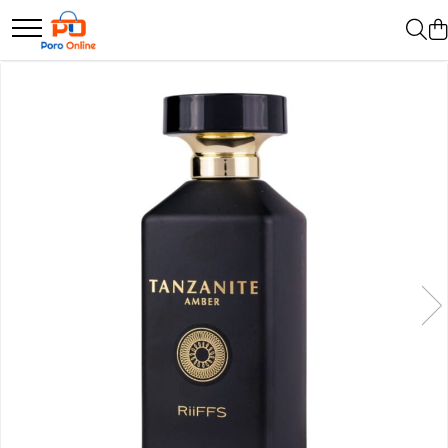
Parfum
Clone
Parfum Barbati
Parfum Femei
Parfum Unisex
Parfumuri Arabesti
Set Parfum