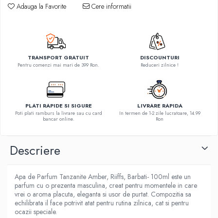
Adauga la Favorite
Cere informatii
TRANSPORT GRATUIT
DISCOUNTURI
Pentru comenzi mai mari de 399 Ron.
Reduceri zilnice !
PLATI RAPIDE SI SIGURE
LIVRARE RAPIDA
Poti plati ramburs la livrare sau cu card
In termen de 1-2 zile lucratoare, 14.99
bancar online.
Ron
Descriere
Apa de Parfum Tanzanite Amber, Riiffs, Barbati- 100ml este un
parfum cu o prezenta masculina, creat pentru momentele in care
vrei o aroma placuta, eleganta si usor de purtat. Compozitia sa
echilibrata il face potrivit atat pentru rutina zilnica, cat si pentru
ocazii speciale.