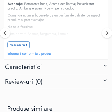
Avantaje:
Persistenta buna; Aroma echilibrata; Pulverizator
practic; Ambalaj elegant; Potrivit pentru cadou.
Comanda acum si bucura-te de un parfum de calitate, cu aspect
premium si pret avantajos.
Note olfactive:
Note de varf: Ananas, Bergamota, Lamaie.
Note de mijloc: Iasomie, Mesteacan, Trandafir.
Vezi mai mult
Note de baza: Mosc, Patchouli, Vanilie. Tanzanite Amber este un
parfum pentru brbai ce eman prospeime i rafinament, capturand
Informatii conformitate produs
esena masculinitii intr-un.
Detalii tehnice:
Caracteristici
Parfum pentru: El
Cantitate: 100 ml
Review-uri
(0)
Tip aplicare: Vaporizator
Tip de parfum: Apa de parfum (EDP)
Brand: Riiffs
Produse similare