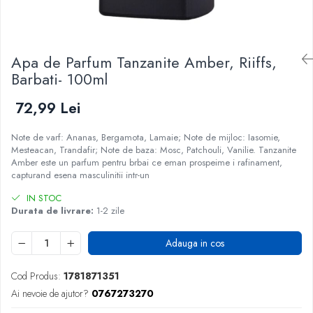
Apa de Parfum Tanzanite Amber, Riiffs,
Barbati- 100ml
72,99 Lei
Note de varf: Ananas, Bergamota, Lamaie; Note de mijloc: Iasomie,
Mesteacan, Trandafir; Note de baza: Mosc, Patchouli, Vanilie. Tanzanite
Amber este un parfum pentru brbai ce eman prospeime i rafinament,
capturand esena masculinitii intr-un
IN STOC
Durata de livrare:
1-2 zile
Adauga in cos
Cod Produs:
1781871351
Ai nevoie de ajutor?
0767273270