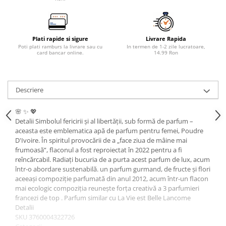
Plati rapide si sigure
Livrare Rapida
Poti plati ramburs la livrare sau cu
In termen de 1-2 zile lucratoare,
card bancar online.
14.99 Ron
Descriere
🌸 ✨ 💖
Detalii Simbolul fericirii și al libertății, sub formă de parfum –
aceasta este emblematica apă de parfum pentru femei, Poudre
D'Ivoire. În spiritul provocării de a „face ziua de mâine mai
frumoasă”, flaconul a fost reproiectat în 2022 pentru a fi
reîncărcabil. Radiați bucuria de a purta acest parfum de lux, acum
într-o abordare sustenabilă. un parfum gurmand, de fructe și flori
aceeași compoziție parfumată din anul 2012, acum într-un flacon
mai ecologic compoziția reunește forța creativă a 3 parfumieri
francezi de top . Parfum similar cu La Vie est Belle Lancome
Detalii
SKU 3760004322726