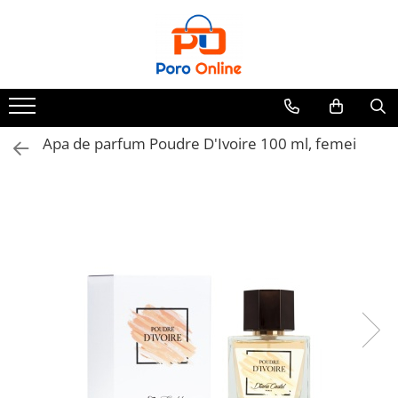
Parfum
Clone
Parfum Barbati
Parfum Femei
Apa de parfum Poudre D'Ivoire 100 ml, femei
Parfum Unisex
Parfumuri Arabesti
Set Parfum