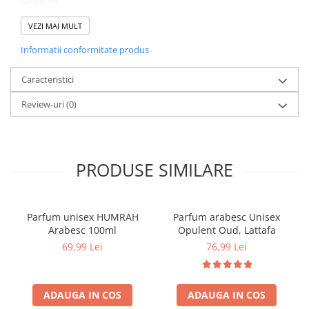
Categorii
Parfumuri femei
Brand
VEZI MAI MULT
Diane Castel
Informatii conformitate produs
Comanda acum si lasa-te cucerit de aromele elegante!
Caracteristici
Review-uri
(0)
PRODUSE SIMILARE
Parfum unisex HUMRAH
Parfum arabesc Unisex
Arabesc 100ml
Opulent Oud, Lattafa
69,99 Lei
76,99 Lei
ADAUGA IN COS
ADAUGA IN COS