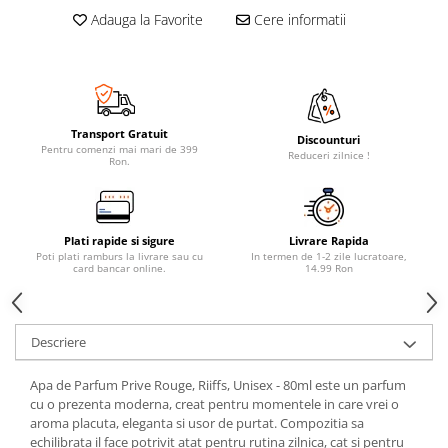
Adauga la Favorite
Cere informatii
Transport Gratuit
Discounturi
Pentru comenzi mai mari de 399
Reduceri zilnice !
Ron.
Plati rapide si sigure
Livrare Rapida
Poti plati ramburs la livrare sau cu
In termen de 1-2 zile lucratoare,
card bancar online.
14.99 Ron
Descriere
Apa de Parfum Prive Rouge, Riiffs, Unisex - 80ml este un parfum
cu o prezenta moderna, creat pentru momentele in care vrei o
aroma placuta, eleganta si usor de purtat. Compozitia sa
echilibrata il face potrivit atat pentru rutina zilnica, cat si pentru