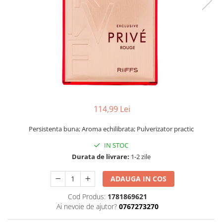
114,99 Lei
Persistenta buna; Aroma echilibrata; Pulverizator practic
IN STOC
Durata de livrare:
1-2 zile
ADAUGA IN COS
Cod Produs:
1781869621
Ai nevoie de ajutor?
0767273270