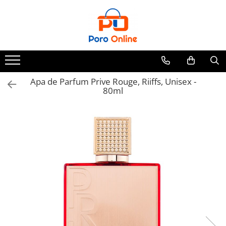
Toate Produsele
Al Absar
Parfum
Clone
Apa de Parfum Prive Rouge, Riiffs, Unisex -
80ml
Parfum Barbati
Parfum Femei
Parfum Unisex
Parfumuri Arabesti
Set Parfum
Parfum tip fiola