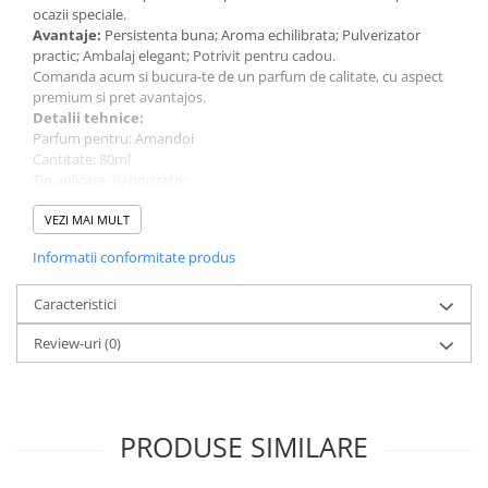
ocazii speciale.
Avantaje:
Persistenta buna; Aroma echilibrata; Pulverizator
practic; Ambalaj elegant; Potrivit pentru cadou.
Comanda acum si bucura-te de un parfum de calitate, cu aspect
premium si pret avantajos.
Detalii tehnice:
Parfum pentru: Amandoi
Cantitate: 80ml
Tip aplicare: Vaporizator
Tip de parfum: Apa de parfum (EDP)
Brand: Riiffs
VEZI MAI MULT
Informatii conformitate produs
Caracteristici
Review-uri
(0)
PRODUSE SIMILARE