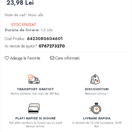
23,98 Lei
Note de varf: Mosc alb
STOC EPUIZAT
Durata de livrare:
1-2 zile
Cod Produs:
6423080604601
Ai nevoie de ajutor?
0767273270
Adauga la Favorite
Cere informatii
TRANSPORT GRATUIT
DISCOUNTURI
Pentru comenzi mai mari de 399 Ron.
Reduceri zilnice !
PLATI RAPIDE SI SIGURE
LIVRARE RAPIDA
Poti plati ramburs la livrare sau cu card
In termen de 1-2 zile lucratoare, 14.99
bancar online.
Ron