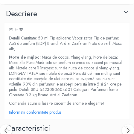
Descriere
🌸 ✨ 💖
Detalii Cantitate: 50 ml Tip aplicare: Vaporizator Tip de parfum:
Apă de parfum (EDP) Brand: Ard al Zaafaran Note de varf: Mosc
alb;
Note de mijloc:
Nucă de cocos, Ylang-ylang, Note de bază:
Mosc alb. Pure Musk este un parfum cremos cu accent pe moscul
alb. Notele care îl însoțesc sunt de nuca de cocos și ylang-ylang.
LONGEVITATEA sau notele de bază Persistă cel mai mult și sunt
constituite din esențele de ulei care nu se evaporă sau nu sunt
volatile. 90% din parfumurile arăbești persistă între 5 si 24 ore pe
piele. Detalii SKU 6423080604601 Categorii Parfumuri femei
Greutate 0.3 kg Brand Ard al Zaafaran
Comanda acum si lasa-te cucerit de aromele elegante!
Informatii conformitate produs
Caracteristici