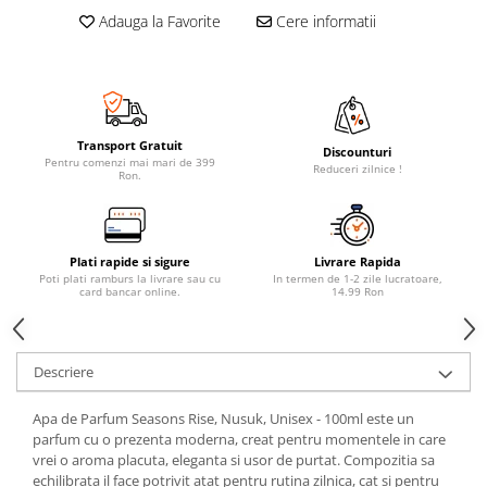
Adauga la Favorite
Cere informatii
Transport Gratuit
Discounturi
Pentru comenzi mai mari de 399
Reduceri zilnice !
Ron.
Plati rapide si sigure
Livrare Rapida
Poti plati ramburs la livrare sau cu
In termen de 1-2 zile lucratoare,
card bancar online.
14.99 Ron
Descriere
Apa de Parfum Seasons Rise, Nusuk, Unisex - 100ml este un
parfum cu o prezenta moderna, creat pentru momentele in care
vrei o aroma placuta, eleganta si usor de purtat. Compozitia sa
echilibrata il face potrivit atat pentru rutina zilnica, cat si pentru