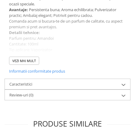
ocazii speciale.
Avantaje:
Persistenta buna; Aroma echilibrata; Pulverizator
practic; Ambalaj elegant; Potrivit pentru cadou.
Comanda acum si bucura-te de un parfum de calitate, cu aspect
premium si pret avantajos.
Detalii tehnice:
Parfum pentru: Amandoi
Cantitate: 100ml
Tip aplicare: Vaporizator
Tip de parfum: Apa de parfum (EDP)
Brand: Riiffs
VEZI MAI MULT
Informatii conformitate produs
Caracteristici
Review-uri
(0)
PRODUSE SIMILARE