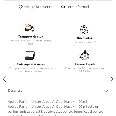
Adauga la Favorite
Cere informatii
Transport Gratuit
Discounturi
Pentru comenzi mai mari de 399
Reduceri zilnice !
Ron.
Plati rapide si sigure
Livrare Rapida
Poti plati ramburs la livrare sau cu
In termen de 1-2 zile lucratoare,
card bancar online.
14.99 Ron
Descriere
Apa de Parfum Unisex Areeq Al Oud, Nusuk - 100 ml
Apa de Parfum Unisex Areeq Al Oud, Nusuk - 100 ml este un
parfum unisex versatil, potrivit atat pentru femei, cat si pentru