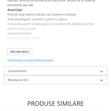
barbati. Aroma sa echilibrata il face usor de purtat in diferite
momente ale zilei.
Avantaje:
Potrivit atat pentru femei, cat si pentru barbati
Ambalaj elegant, potrivit si pentru cadou
Comanda acum si descopera un parfum de calitate, potrivit
pentru orice ocazie.
Despre produs:
Parfum pentru: Unisex
Cantitate: 100 ml
Tip parfum: Apa de Parfum
Brand: Nusuk
VEZI MAI MULT
Informatii conformitate produs
Caracteristici
Review-uri
(0)
PRODUSE SIMILARE