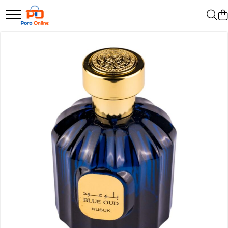
Parfum
Clone
Parfum Barbati
Parfum Femei
Parfum Unisex
Parfumuri Arabesti
Set Parfum