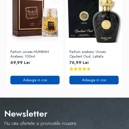
Parfum unisex HUMRAH
Parfum arabesc Unisex
Arabesc 100ml
Opulent Oud, Lattafa
69,99 Lei
76,99 Lei
Adauga in cos
Adauga in cos
Newsletter
Nu rata ofertele si promotiile noastre