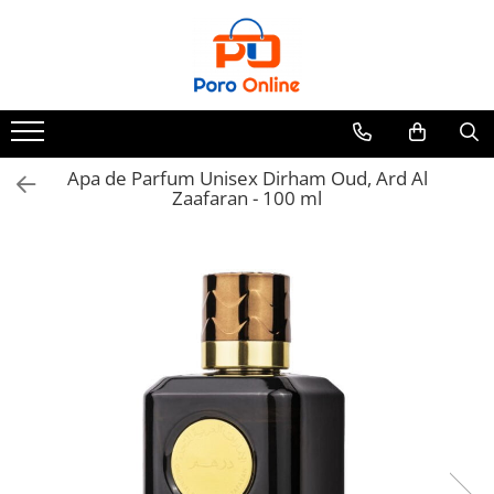
Toate Produsele
Al Absar
Parfum
Clone
Apa de Parfum Unisex Dirham Oud, Ard Al
Zaafaran - 100 ml
Parfum Barbati
Parfum Femei
Parfum Unisex
Parfumuri Arabesti
Set Parfum
Parfum tip fiola