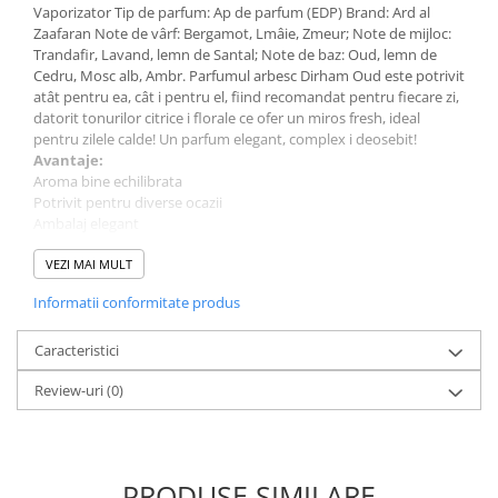
Vaporizator Tip de parfum: Ap de parfum (EDP) Brand: Ard al
Zaafaran Note de vârf: Bergamot, Lmâie, Zmeur; Note de mijloc:
Trandafir, Lavand, lemn de Santal; Note de baz: Oud, lemn de
Cedru, Mosc alb, Ambr. Parfumul arbesc Dirham Oud este potrivit
atât pentru ea, cât i pentru el, fiind recomandat pentru fiecare zi,
datorit tonurilor citrice i florale ce ofer un miros fresh, ideal
pentru zilele calde! Un parfum elegant, complex i deosebit!
Avantaje:
Aroma bine echilibrata
Potrivit pentru diverse ocazii
Ambalaj elegant
Comanda acum si descopera un parfum de calitate, potrivit
pentru orice ocazie.
VEZI MAI MULT
Despre produs:
Informatii conformitate produs
Parfum pentru: Unisex
Cantitate: 100 ml
Tip parfum: Apa de Parfum
Caracteristici
Brand: Ard Al Zaafaran
Review-uri
(0)
PRODUSE SIMILARE