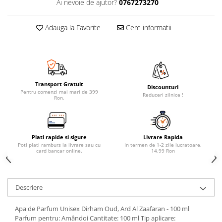
Ai nevoie de ajutor?
0767273270
Adauga la Favorite
Cere informatii
Transport Gratuit
Discounturi
Pentru comenzi mai mari de 399
Reduceri zilnice !
Ron.
Plati rapide si sigure
Livrare Rapida
Poti plati ramburs la livrare sau cu
In termen de 1-2 zile lucratoare,
card bancar online.
14.99 Ron
Descriere
Apa de Parfum Unisex Dirham Oud, Ard Al Zaafaran - 100 ml
Parfum pentru: Amândoi Cantitate: 100 ml Tip aplicare: