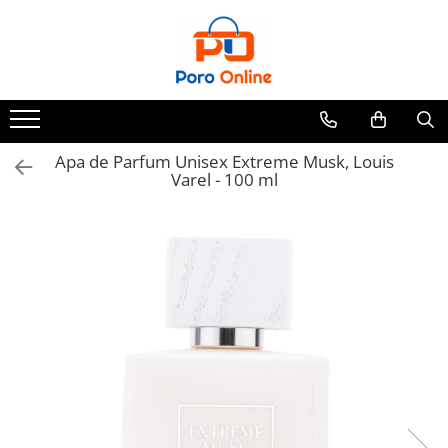
Toate Produsele
Al Absar
Parfum
Clone
Apa de Parfum Unisex Extreme Musk, Louis
Varel - 100 ml
Parfum Barbati
Parfum Femei
Parfum Unisex
Parfumuri Arabesti
Set Parfum
Parfum tip fiola