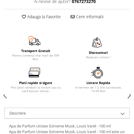
Ai nevoie de ajutor?
0767273270
Adauga la Favorite
Cere informatii
Transport Gratuit
Discounturi
Pentru comenzi mai mari de 399
Reduceri zilnice !
Ron.
Plati rapide si sigure
Livrare Rapida
Poti plati ramburs la livrare sau cu
In termen de 1-2 zile lucratoare,
card bancar online.
14.99 Ron
Descriere
Apa de Parfum Unisex Extreme Musk, Louis Varel - 100 ml
Apa de Parfum Unisex Extreme Musk, Louis Varel - 100 ml este un