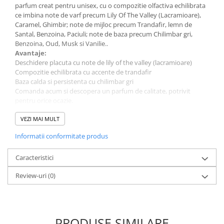
parfum creat pentru unisex, cu o compozitie olfactiva echilibrata
ce imbina note de varf precum Lily Of The Valley (Lacramioare),
Caramel, Ghimbir; note de mijloc precum Trandafir, lemn de
Santal, Benzoina, Paciuli; note de baza precum Chilimbar gri,
Benzoina, Oud, Musk si Vanilie..
Avantaje:
Deschidere placuta cu note de lily of the valley (lacramioare)
Compozitie echilibrata cu accente de trandafir
Baza calda si persistenta cu chilimbar gri
Comanda acum si descopera un parfum de calitate, potrivit
pentru orice ocazie.
Despre produs:
Parfum pentru: Unisex
VEZI MAI MULT
Cantitate: 100 ml
Informatii conformitate produs
Tip parfum: Apa de Parfum
Brand: Louis Varel
Caracteristici
Review-uri
(0)
PRODUSE SIMILARE