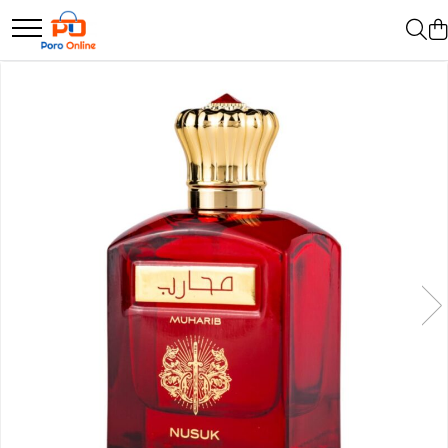
Parfum
Clone
Parfum Barbati
Parfum Femei
Parfum Unisex
Parfumuri Arabesti
Set Parfum