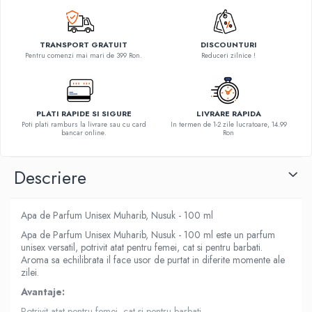
TRANSPORT GRATUIT
DISCOUNTURI
Pentru comenzi mai mari de 399 Ron.
Reduceri zilnice !
PLATI RAPIDE SI SIGURE
LIVRARE RAPIDA
Poti plati ramburs la livrare sau cu card
In termen de 1-2 zile lucratoare, 14.99
bancar online.
Ron
Descriere
Apa de Parfum Unisex Muharib, Nusuk - 100 ml
Apa de Parfum Unisex Muharib, Nusuk - 100 ml este un parfum
unisex versatil, potrivit atat pentru femei, cat si pentru barbati.
Aroma sa echilibrata il face usor de purtat in diferite momente ale
zilei.
Avantaje:
Potrivit atat pentru femei, cat si pentru barbati