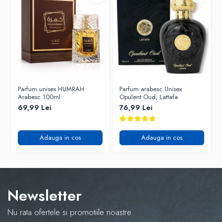
Parfum unisex HUMRAH
Parfum arabesc Unisex
Arabesc 100ml
Opulent Oud, Lattafa
69,99 Lei
76,99 Lei
Adauga in cos
Adauga in cos
Newsletter
Nu rata ofertele si promotiile noastre