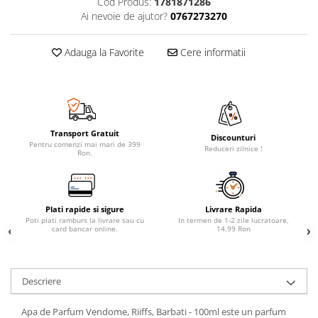
Cod Produs:
1781871286
Ai nevoie de ajutor?
0767273270
Adauga la Favorite
Cere informatii
Transport Gratuit
Discounturi
Pentru comenzi mai mari de 399
Reduceri zilnice !
Ron.
Plati rapide si sigure
Livrare Rapida
Poti plati ramburs la livrare sau cu
In termen de 1-2 zile lucratoare,
card bancar online.
14.99 Ron
Descriere
Apa de Parfum Vendome, Riiffs, Barbati - 100ml este un parfum