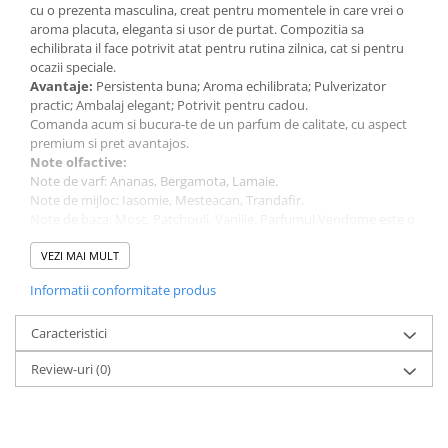
cu o prezenta masculina, creat pentru momentele in care vrei o
aroma placuta, eleganta si usor de purtat. Compozitia sa
echilibrata il face potrivit atat pentru rutina zilnica, cat si pentru
ocazii speciale.
Avantaje:
Persistenta buna; Aroma echilibrata; Pulverizator
practic; Ambalaj elegant; Potrivit pentru cadou.
Comanda acum si bucura-te de un parfum de calitate, cu aspect
premium si pret avantajos.
Note olfactive:
Note de varf: Ananas, Bergamota, Lamaie.
Note de mijloc: Iasomie, Mesteacan, Trandafir.
Note de baza: Mosc, Patchouli, Vanilie. Parfumul Vendome este o
combinaie perfect echilibrat intre prospeime, elegan i rafinament.
Notele de varf, cum ar.
VEZI MAI MULT
Detalii tehnice:
Informatii conformitate produs
Parfum pentru: El
Cantitate: 100 ml
Tip aplicare: Vaporizator
Caracteristici
Tip de parfum: Apa de parfum (EDP)
Review-uri
(0)
Brand: Riiffs