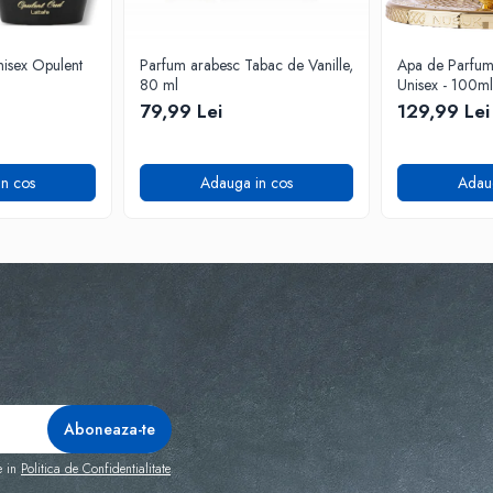
isex Opulent
Parfum arabesc Tabac de Vanille,
Apa de Parfum F
80 ml
Unisex - 100ml
79,99 Lei
129,99 Lei
n cos
Adauga in cos
Adau
e in
Politica de Confidentialitate