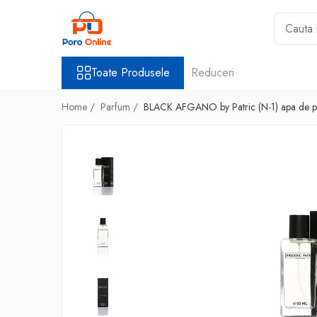
Toate Produsele
Toate Produsele
Reduceri
Al Absar
Parfum
Home /
Parfum /
BLACK AFGANO by Patric (N-1) apa de pa
Clone
Parfum Barbati
Parfum Femei
Parfum Unisex
Parfumuri Arabesti
Set Parfum
Parfum tip fiola