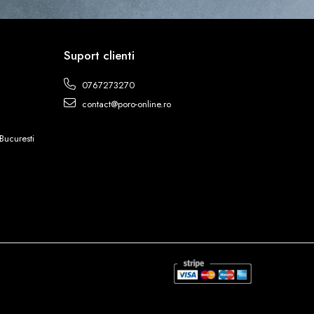
Suport clienti
0767273270
contact@poro-online.ro
Bucuresti