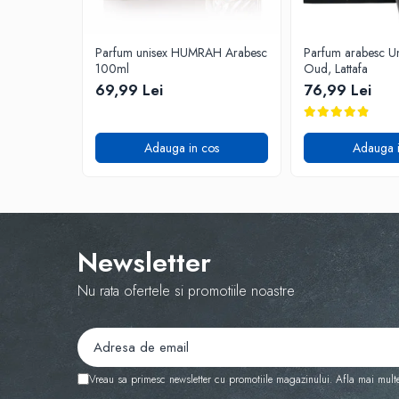
Parfum unisex HUMRAH Arabesc
Parfum arabesc Un
100ml
Oud, Lattafa
69,99 Lei
76,99 Lei
Adauga in cos
Adauga i
Newsletter
Nu rata ofertele si promotiile noastre
Vreau sa primesc newsletter cu promotiile magazinului. Afla mai mult