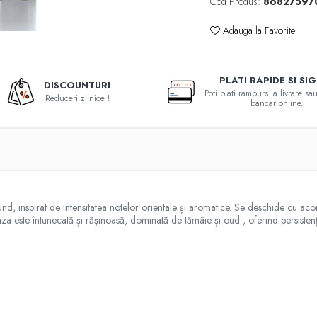
Cod Produs:
86827597
Adauga la Favorite
PLATI RAPIDE SI SI
DISCOUNTURI
Poti plati ramburs la livrare s
Reduceri zilnice !
bancar online.
 inspirat de intensitatea notelor orientale și aromatice. Se deschide cu acor
za este întunecată și rășinoasă, dominată de tămâie și oud , oferind persiste