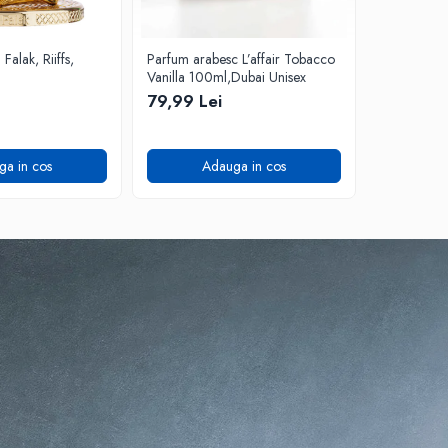
alak, Riiffs,
Parfum arabesc L’affair Tobacco
Parfum ara
Vanilla 100ml,Dubai Unisex
Stunner, 1
79,99 Lei
99,99 Lei
ga in cos
Adauga in cos
A