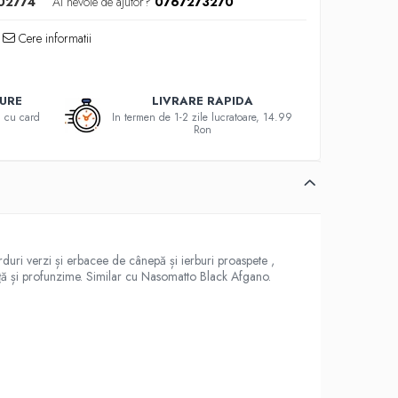
02774
Ai nevoie de ajutor?
0767273270
Cere informatii
GURE
LIVRARE RAPIDA
au cu card
In termen de 1-2 zile lucratoare, 14.99
Ron
duri verzi și erbacee de cânepă și ierburi proaspete ,
nță și profunzime. Similar cu Nasomatto Black Afgano.