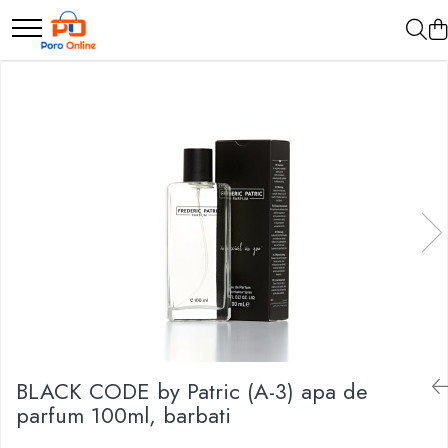
Parfum
Clone
Parfum Barbati
Parfum Femei
Parfum Unisex
Parfumuri Arabesti
Set Parfum
BLACK CODE by Patric (A-3) apa de
parfum 100ml, barbati