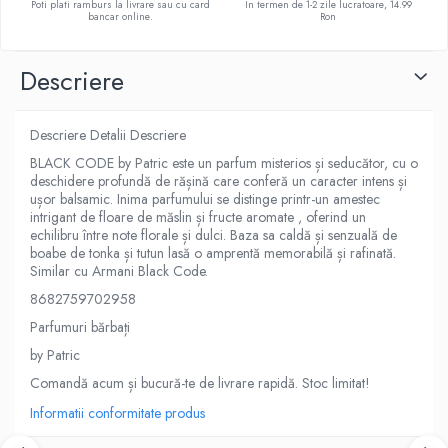
Poti plati ramburs la livrare sau cu card
In termen de 1-2 zile lucratoare, 14.99
bancar online.
Ron
Descriere
Descriere Detalii Descriere
BLACK CODE by Patric este un parfum misterios și seducător, cu o
deschidere profundă de rășină care conferă un caracter intens și
ușor balsamic. Inima parfumului se distinge printr-un amestec
intrigant de floare de măslin și fructe aromate , oferind un
echilibru între note florale și dulci. Baza sa caldă și senzuală de
boabe de tonka și tutun lasă o amprentă memorabilă și rafinată.
Similar cu Armani Black Code.
8682759702958
Parfumuri bărbați
by Patric
Comandă acum și bucură-te de livrare rapidă. Stoc limitat!
Informatii conformitate produs