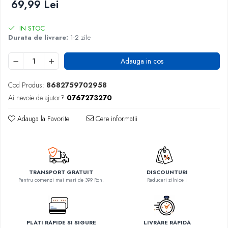
69,99 Lei
IN STOC
Durata de livrare:
1-2 zile
Adauga in cos
Cod Produs:
8682759702958
Ai nevoie de ajutor?
0767273270
Adauga la Favorite
Cere informatii
TRANSPORT GRATUIT
DISCOUNTURI
Pentru comenzi mai mari de 399 Ron.
Reduceri zilnice !
PLATI RAPIDE SI SIGURE
LIVRARE RAPIDA