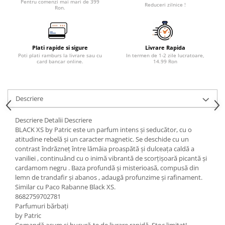
Pentru comenzi mai mari de 399
Reduceri zilnice !
Ron.
Plati rapide si sigure
Livrare Rapida
Poti plati ramburs la livrare sau cu
In termen de 1-2 zile lucratoare,
card bancar online.
14.99 Ron
Descriere
Descriere Detalii Descriere
BLACK XS by Patric este un parfum intens și seducător, cu o
atitudine rebelă și un caracter magnetic. Se deschide cu un
contrast îndrăzneț între lămâia proaspătă și dulceața caldă a
vaniliei , continuând cu o inimă vibrantă de scorțișoară picantă și
cardamom negru . Baza profundă și misterioasă, compusă din
lemn de trandafir și abanos , adaugă profunzime și rafinament.
Similar cu Paco Rabanne Black XS.
8682759702781
Parfumuri bărbați
by Patric