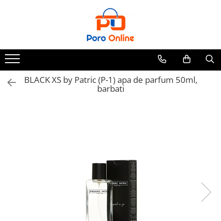
Parfum
Clone
Parfum Barbati
Parfum Femei
BLACK XS by Patric (P-1) apa de parfum 50ml,
barbati
Parfum Unisex
Parfumuri Arabesti
Set Parfum