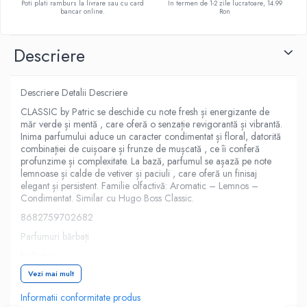
Poti plati ramburs la livrare sau cu card
In termen de 1-2 zile lucratoare, 14.99
bancar online.
Ron
Descriere
Descriere Detalii Descriere
CLASSIC by Patric se deschide cu note fresh și energizante de
măr verde și mentă , care oferă o senzație revigorantă și vibrantă.
Inima parfumului aduce un caracter condimentat și floral, datorită
combinației de cuișoare și frunze de mușcată , ce îi conferă
profunzime și complexitate. La bază, parfumul se așază pe note
lemnoase și calde de vetiver și paciuli , care oferă un finisaj
elegant și persistent. Familie olfactivă: Aromatic – Lemnos –
Condimentat. Similar cu Hugo Boss Classic.
8682759702682
Parfumuri bărbați
by Patric
Comandă acum și bucură-te de livrare rapidă. Stoc limitat!
Vezi mai mult
Informatii conformitate produs