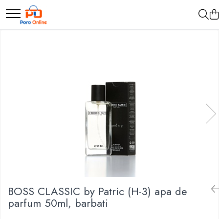
Parfum
Clone
Parfum Barbati
Parfum Femei
Parfum Unisex
Parfumuri Arabesti
Set Parfum
BOSS CLASSIC by Patric (H-3) apa de
parfum 50ml, barbati