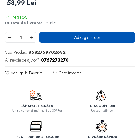
58,99 Lei
IN STOC
Durata de livrare:
1-2 zile
Adauga in cos
Cod Produs:
8682759702682
Ai nevoie de ajutor?
0767273270
Adauga la Favorite
Cere informatii
TRANSPORT GRATUIT
DISCOUNTURI
Pentru comenzi mai mari de 399 Ron.
Reduceri zilnice !
PLATI RAPIDE SI SIGURE
LIVRARE RAPIDA