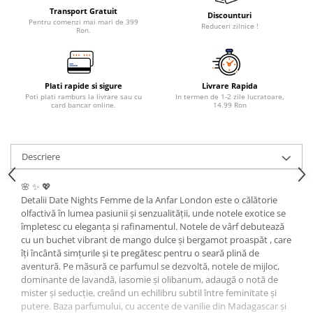
Transport Gratuit
Discounturi
Pentru comenzi mai mari de 399
Reduceri zilnice !
Ron.
Plati rapide si sigure
Livrare Rapida
Poti plati ramburs la livrare sau cu
In termen de 1-2 zile lucratoare,
card bancar online.
14.99 Ron
Descriere
🌸 ✨ 💖
Detalii Date Nights Femme de la Anfar London este o călătorie
olfactivă în lumea pasiunii și senzualității, unde notele exotice se
împletesc cu eleganța și rafinamentul. Notele de vârf debutează
cu un buchet vibrant de mango dulce și bergamot proaspăt , care
îți încântă simțurile și te pregătesc pentru o seară plină de
aventură. Pe măsură ce parfumul se dezvoltă, notele de mijloc,
dominante de lavandă, iasomie și olibanum, adaugă o notă de
mister și seducție, creând un echilibru subtil între feminitate și
putere. Baza parfumului, cu accente de vanilie din Madagascar și