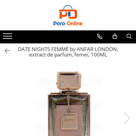
Toate Produsele
Al Absar
Parfum
Clone
DATE NIGHTS FEMME by ANFAR LONDON,
extract de parfum, femei, 100ML
Parfum Barbati
Parfum Femei
Parfum Unisex
Parfumuri Arabesti
Set Parfum
Parfum tip fiola