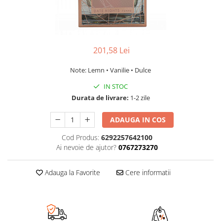
201,58 Lei
Note: Lemn • Vanilie • Dulce
IN STOC
Durata de livrare:
1-2 zile
ADAUGA IN COS
Cod Produs:
6292257642100
Ai nevoie de ajutor?
0767273270
Adauga la Favorite
Cere informatii