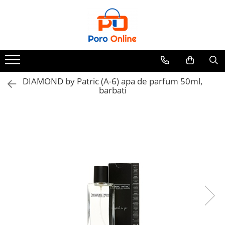
Parfum
Clone
Parfum Barbati
Parfum Femei
DIAMOND by Patric (A-6) apa de parfum 50ml,
barbati
Parfum Unisex
Parfumuri Arabesti
Set Parfum