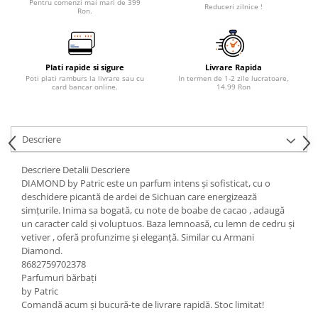
Pentru comenzi mai mari de 399
Reduceri zilnice !
Ron.
Plati rapide si sigure
Livrare Rapida
Poti plati ramburs la livrare sau cu
In termen de 1-2 zile lucratoare,
card bancar online.
14.99 Ron
Descriere
Descriere Detalii Descriere
DIAMOND by Patric este un parfum intens și sofisticat, cu o
deschidere picantă de ardei de Sichuan care energizează
simțurile. Inima sa bogată, cu note de boabe de cacao , adaugă
un caracter cald și voluptuos. Baza lemnoasă, cu lemn de cedru și
vetiver , oferă profunzime și eleganță. Similar cu Armani
Diamond.
8682759702378
Parfumuri bărbați
by Patric
Comandă acum și bucură-te de livrare rapidă. Stoc limitat!