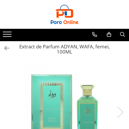
Parfum
Clone
Parfum Barbati
Parfum Femei
Extract de Parfum ADYAN, WAFA, femei,
100ML
Parfum Unisex
Parfumuri Arabesti
Set Parfum