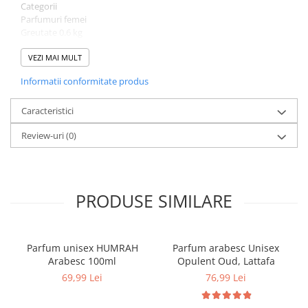
Categorii
Parfumuri femei
Greutate 0.6 kg
Brand
Adyan
VEZI MAI MULT
Comanda acum si lasa-te cucerit de aromele elegante!
Informatii conformitate produs
Caracteristici
Review-uri
(0)
PRODUSE SIMILARE
Parfum unisex HUMRAH
Parfum arabesc Unisex
Arabesc 100ml
Opulent Oud, Lattafa
69,99 Lei
76,99 Lei