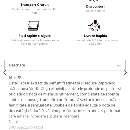
Transport Gratuit
Discounturi
Pentru comenzi mai mari de 399
Reduceri zilnice !
Ron.
Plati rapide si sigure
Livrare Rapida
Poti plati ramburs la livrare sau cu
In termen de 1-2 zile lucratoare,
card bancar online.
14.99 Ron
Descriere
🌸 ✨ 💖
Detalii Acest extract de parfum fascinează și seduce, captivând
atât cunoscătorii, cât și cei neinițiați. Notele profunde de paciuli și
oud aduc o notă de mister și rafinament, completate de accente
subtile de mosc și trandafir, care îmbracă simțurile într-o aură de
feminitate și senzualitate. Boabele de Tonka adaugă o notă de
dulceață și căldură, învăluind purtătorul într-un abraziv parfumat
care emană încredere și putere interioară.
Detalii
SKU 6292257644753