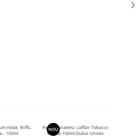
m Falak, Riiffs,
Parfum arabesc L’affair Tobacco
Parfum ar
NOU
-30%
x - 100ml
Vanilla 100ml,Dubai Unisex
Stu