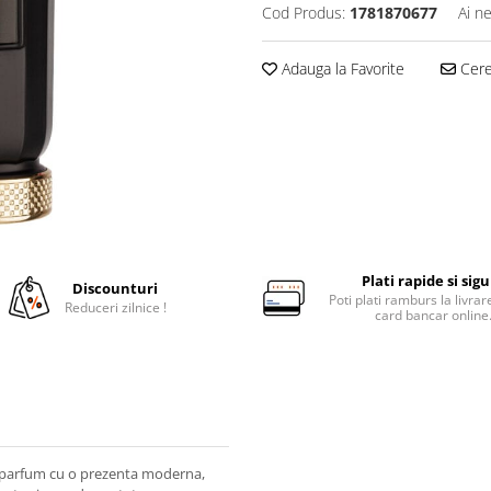
Cod Produs:
1781870677
Ai n
Adauga la Favorite
Cere 
Plati rapide si sig
Discounturi
Poti plati ramburs la livra
Reduceri zilnice !
card bancar online
n parfum cu o prezenta moderna,