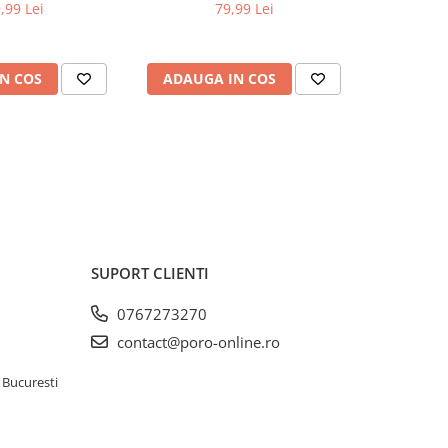
,99 Lei
79,99 Lei
99,9
N COS
ADAUGA IN COS
ADAUG
SUPORT CLIENTI
0767273270
contact@poro-online.ro
 Bucuresti