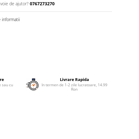
evoie de ajutor?
0767273270
informatii
ure
Livrare Rapida
re sau cu
In termen de 1-2 zile lucratoare, 14.99
.
Ron