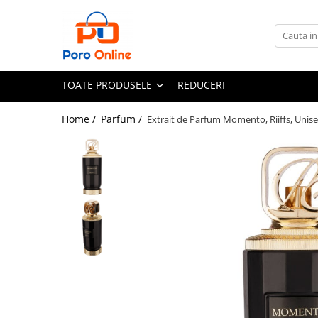
Toate Produsele
Al Absar
TOATE PRODUSELE
REDUCERI
Parfum
Clone
Home /
Parfum /
Extrait de Parfum Momento, Riiffs, Unise
Parfum Barbati
Parfum Femei
Parfum Unisex
Parfumuri Arabesti
Set Parfum
Parfum tip fiola