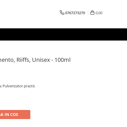
0767273270
0,00
nto, Riiffs, Unisex - 100ml
; Pulverizator practic
A IN COS