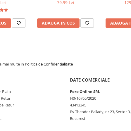
Lei
79,99 Lei
129
COS
ADAUGA IN COS
ADAUGA I
la mai multe in
Politica de Confidentialitate
DATE COMERCIALE
 Plata
Poro Online SRL
e Retur
J40/16765/2020
de Retur
43413345
Bv Theodor Pallady, nr 23, Sector 3,
L
Bucuresti