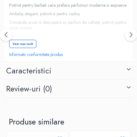
Potrivit pentru barbati care prefera parfumuri moderne si expresive
Ambalaj elegant, potrivit si pentru cadou
Comanda acum si descopera un parfum de calitate, potrivit pentru
orice ocazie.
Despre produs:
Vezi mai mult
Parfum pentru: Barbati
Cantitate: 100 ml
Informatii conformitate produs
Tip parfum: Extrait de Parfum
Caracteristici
Brand: Nusuk
Review-uri
(0)
Produse similare