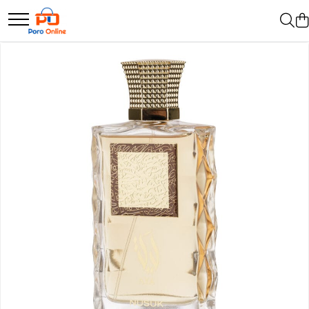
Parfum
Clone
Parfum Barbati
Parfum Femei
Parfum Unisex
Parfumuri Arabesti
Set Parfum