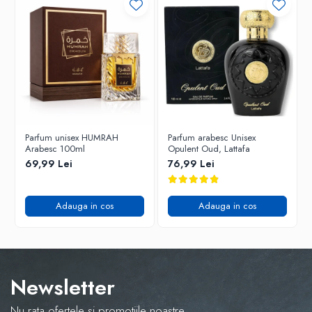
Parfum unisex HUMRAH
Parfum arabesc Unisex
Arabesc 100ml
Opulent Oud, Lattafa
69,99 Lei
76,99 Lei
Adauga in cos
Adauga in cos
Newsletter
Nu rata ofertele si promotiile noastre