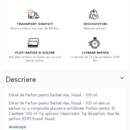
TRANSPORT GRATUIT
DISCOUNTURI
Pentru comenzi mai mari de 399 Ron.
Reduceri zilnice !
PLATI RAPIDE SI SIGURE
LIVRARE RAPIDA
Poti plati ramburs la livrare sau cu card
In termen de 1-2 zile lucratoare, 14.99
bancar online.
Ron
Descriere
Extrait de Parfum pentru Barbati Aya, Nusuk - 100 ml
Extrait de Parfum pentru Barbati Aya, Nusuk - 100 ml este un
parfum cu o compozitie placuta si echilibrata. Parfum pentru: El
Cantitate: 100 ml Tip aplicare: Vaporizator Tip de parfum: Apa de
parfum (EDP) Brand: Nusuk
Avantaje: