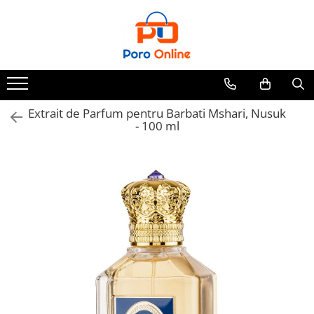
Toate Produsele
Al Absar
Parfum
Clone
Extrait de Parfum pentru Barbati Mshari, Nusuk
- 100 ml
Parfum Barbati
Parfum Femei
Parfum Unisex
Parfumuri Arabesti
Set Parfum
Parfum tip fiola