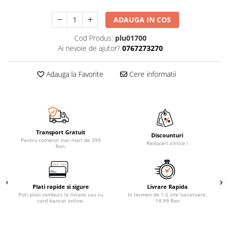
ADAUGA IN COS
Cod Produs:
plu01700
Ai nevoie de ajutor?
0767273270
Adauga la Favorite
Cere informatii
Transport Gratuit
Discounturi
Pentru comenzi mai mari de 399
Reduceri zilnice !
Ron.
Plati rapide si sigure
Livrare Rapida
Poti plati ramburs la livrare sau cu
In termen de 1-2 zile lucratoare,
card bancar online.
14.99 Ron