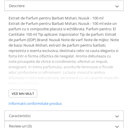
Descriere
Extrait de Parfum pentru Barbati Mshari, Nusuk - 100 ml
Extrait de Parfum pentru Barbati Mshari, Nusuk - 100 ml este un
parfum cu o compozitie placuta si echilibrata. Parfum pentru: El
Cantitate: 100 ml Tip aplicare: Vaporizator Tip de parfum: Extrait
de parfum (EDP) Brand: Nusuk Note de varf: Note de mijloc: Note
de baza: Nusuk Mshari, extract de parfum pentru barbati,
reprezinta o esenta exclusiva, destinata celor ce cauta eleganta si
forta intr-o forma olfactiva de neegalat. Aroma debuteaza cu
note proaspete de citrice si condimente, oferind un impuls
energizant. In inima parfumului, acordurile lemnoase si florale
aduc profunzime si rafinament. La baza, moscul si ambra
infuzeaza o nota seducatoare, persistand cu un caracter masculin
intens si sofisticat.
Avantaje:
Aroma intensa si rafinata, cu accente calde si elegante
VEZI MAI MULT
Deschidere proaspata si energica, usor de purtat
Informatii conformitate produs
Acorduri florale placute, potrivite pentru o prezenta eleganta
Comanda acum si descopera un parfum de calitate, potrivit
pentru orice ocazie.
Caracteristici
Despre produs:
Review-uri
(0)
Parfum pentru: Barbati