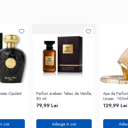
isex Opulent
Parfum arabesc Tabac de Vanille,
Apa de Parfum F
80 ml
Unisex - 100ml
79,99 Lei
129,99 Lei
n cos
Adauga in cos
Adau