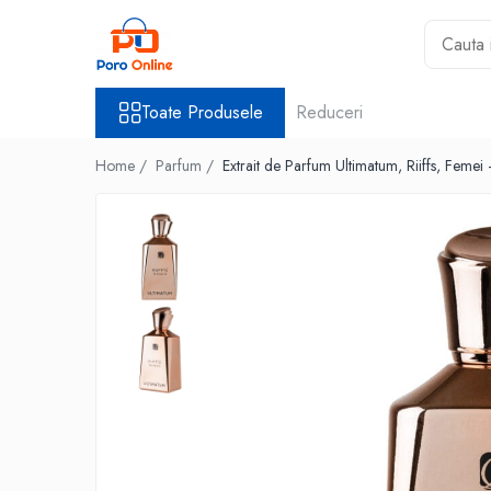
Toate Produsele
Toate Produsele
Reduceri
Al Absar
Parfum
Home /
Parfum /
Extrait de Parfum Ultimatum, Riiffs, Femei
Clone
Parfum Barbati
Parfum Femei
Parfum Unisex
Parfumuri Arabesti
Set Parfum
Parfum tip fiola