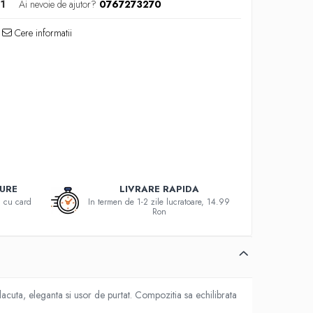
91
Ai nevoie de ajutor?
0767273270
Cere informatii
GURE
LIVRARE RAPIDA
au cu card
In termen de 1-2 zile lucratoare, 14.99
Ron
cuta, eleganta si usor de purtat. Compozitia sa echilibrata