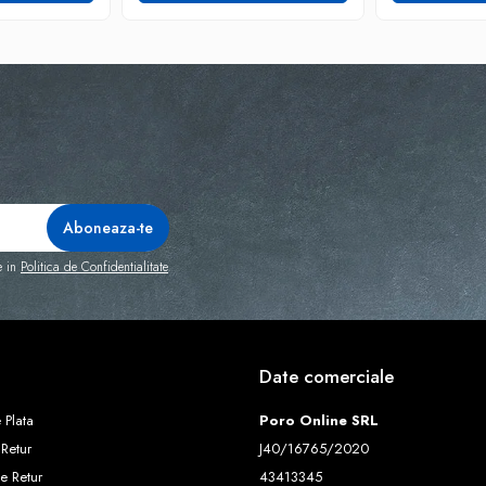
e in
Politica de Confidentialitate
Date comerciale
 Plata
Poro Online SRL
 Retur
J40/16765/2020
e Retur
43413345