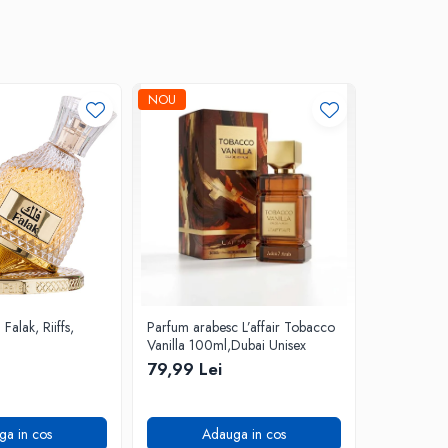
NOU
-30%
alak, Riiffs,
Parfum arabesc L’affair Tobacco
Parfum ara
Vanilla 100ml,Dubai Unisex
Stunner, 1
79,99 Lei
99,99 Lei
ga in cos
Adauga in cos
A