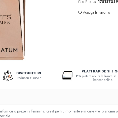
Cod Produs:
17818703
Adauga la Favorite
PLATI RAPIDE SI SI
DISCOUNTURI
Poti plati ramburs la livrare s
Reduceri zilnice !
bancar online.
parfum cu o prezenta feminina, creat pentru momentele in care vrei o aroma pla
peciale.