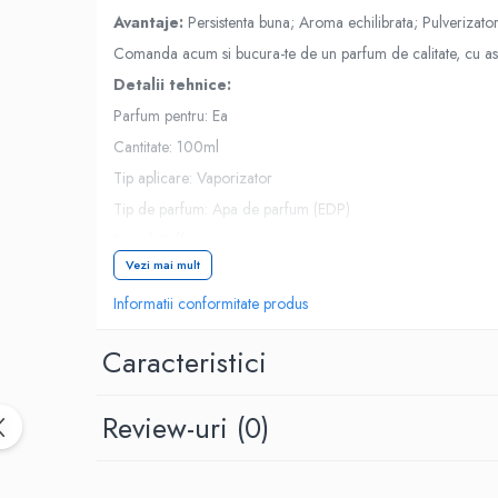
Avantaje:
Persistenta buna; Aroma echilibrata; Pulverizator
Comanda acum si bucura-te de un parfum de calitate, cu asp
Detalii tehnice:
Parfum pentru: Ea
Cantitate: 100ml
Tip aplicare: Vaporizator
Tip de parfum: Apa de parfum (EDP)
Brand: Riiffs
Vezi mai mult
Informatii conformitate produs
Caracteristici
Review-uri
(0)