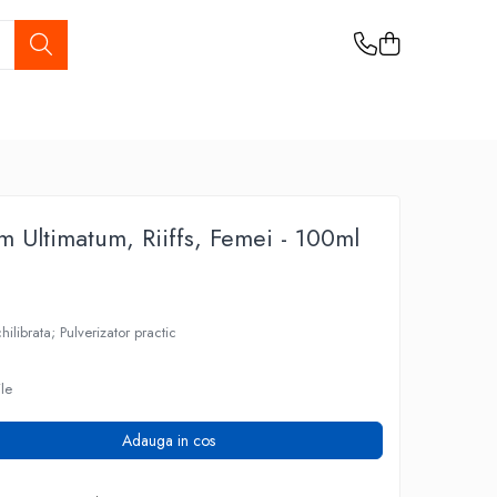
um Ultimatum, Riiffs, Femei - 100ml
ilibrata; Pulverizator practic
ile
Adauga in cos