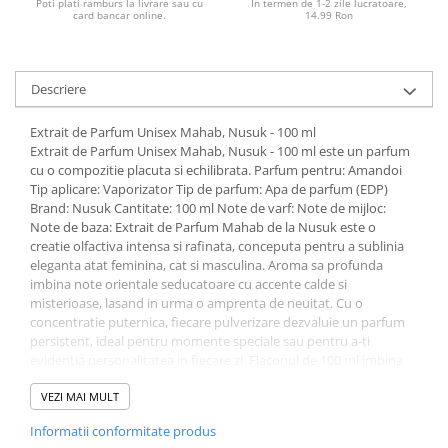
Poti plati ramburs la livrare sau cu
In termen de 1-2 zile lucratoare,
card bancar online.
14.99 Ron
Descriere
Extrait de Parfum Unisex Mahab, Nusuk - 100 ml
Extrait de Parfum Unisex Mahab, Nusuk - 100 ml este un parfum
cu o compozitie placuta si echilibrata. Parfum pentru: Amandoi
Tip aplicare: Vaporizator Tip de parfum: Apa de parfum (EDP)
Brand: Nusuk Cantitate: 100 ml Note de varf: Note de mijloc:
Note de baza: Extrait de Parfum Mahab de la Nusuk este o
creatie olfactiva intensa si rafinata, conceputa pentru a sublinia
eleganta atat feminina, cat si masculina. Aroma sa profunda
imbina note orientale seducatoare cu accente calde si
misterioase, lasand in urma o amprenta de neuitat. Cu o
concentratie puternica, fiecare pulverizare dezvaluie un parfum
persistent, ideal pentru momente speciale sau pentru a-ti
evidentia personalitatea in fiecare zi. Flaconul de 100 ml imbina
luxul si simplitatea, transformand Mahab intr-o alegere perfecta
pentru cei care cauta rafinament si distinctie.
VEZI MAI MULT
Avantaje:
Informatii conformitate produs
Potrivit atat pentru femei, cat si pentru barbati