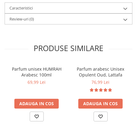
Ambalaj elegant, potrivit si pentru cadou
Comanda acum si descopera un parfum de calitate, potrivit
Caracteristici
pentru orice ocazie.
Review-uri
(0)
Despre produs:
Parfum pentru: Unisex
Cantitate: 100 ml
Tip parfum: Extrait de Parfum
Brand: Nusuk
PRODUSE SIMILARE
Parfum unisex HUMRAH
Parfum arabesc Unisex
Arabesc 100ml
Opulent Oud, Lattafa
69,99 Lei
76,99 Lei
ADAUGA IN COS
ADAUGA IN COS