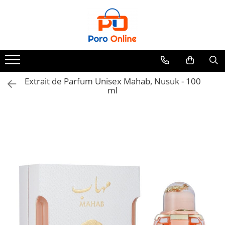
Toate Produsele
Al Absar
Parfum
Clone
Extrait de Parfum Unisex Mahab, Nusuk - 100
ml
Parfum Barbati
Parfum Femei
Parfum Unisex
Parfumuri Arabesti
Set Parfum
Parfum tip fiola