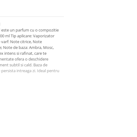
l
l este un parfum cu o compozitie
00 ml Tip aplicare: Vaporizator
arf: Note citrice, Note
e; Note de baza: Ambra, Mosc,
 intens si rafinat, care te
dimentate ofera o deschidere
ent subtil si cald. Baza de
persista intreaga zi. Ideal pentru
nta
 pentru orice ocazie.