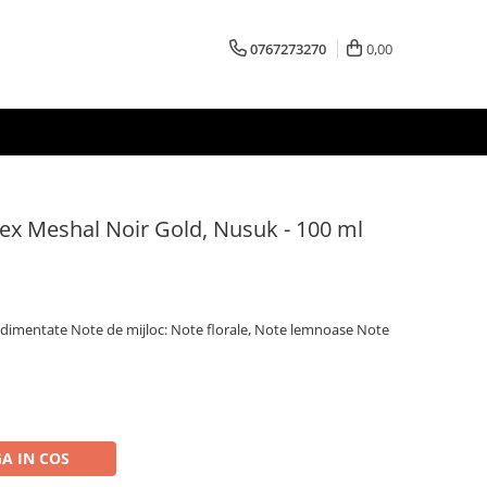
0767273270
0,00
sex Meshal Noir Gold, Nusuk - 100 ml
ondimentate Note de mijloc: Note florale, Note lemnoase Note
A IN COS