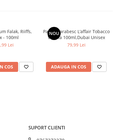
m Falak, Riiffs,
Parfum arabesc L’affair Tobacco
Parfum ar
NOU
-30%
x - 100ml
Vanilla 100ml,Dubai Unisex
Stu
,99 Lei
79,99 Lei
99,9
N COS
ADAUGA IN COS
ADAUG
SUPORT CLIENTI