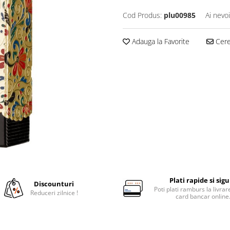
Cod Produs:
plu00985
Ai nevo
Adauga la Favorite
Cere 
Plati rapide si sig
Discounturi
Poti plati ramburs la livra
Reduceri zilnice !
card bancar online