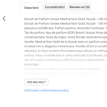
Caracteristici
Review-uri
(0)
Descriere
Extrait de Parfum Unisex Meshal Noir Gold, Nusuk - 100 m
Extrait de Parfum Unisex Meshal Noir Gold, Nusuk - 100 m
placuta si echilibrata. Parfum pentru: Amandoi Cantitate: 1
Tip de parfum: Apa de parfum (EDP) Brand: Nusuk Note de v
condimentate; Note de mijloc: Note florale, Note lemnoas
Vanilie. Meshal Noir Gold de la Nusuk este un parfum unisex
invaluie intr-o eleganta misterioasa. Notele citrice si con
vibranta, in timp ce inima floral-lemnoasa aduce un rafinam
ambra, mosc si vanilie lasa o urma senzuala si profunda, ce 
cei care cauta o semnatura olfactiva unica si seducatoare.
Avantaje:
Aroma intensa si rafinata, cu accente calde si elegante
Deschidere proaspata si energica, usor de purtat
Acorduri florale placute, potrivite pentru o prezenta elega
Comanda acum si descopera un parfum de calitate, potrivit
VEZI MAI MULT
Despre produs:
Informatii conformitate produs
Parfum pentru: Unisex
Cantitate: 100 ml
Tip parfum: Extrait de Parfum
Brand: Nusuk