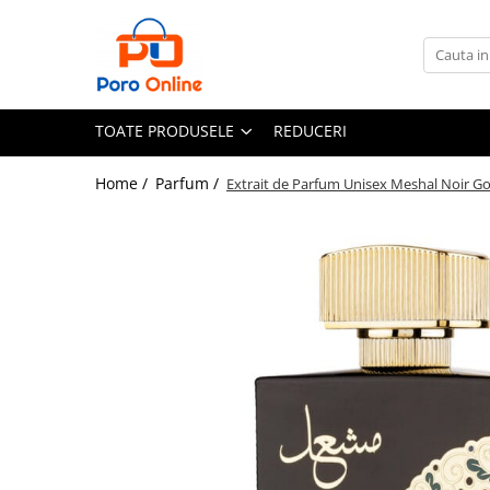
Toate Produsele
Al Absar
TOATE PRODUSELE
REDUCERI
Parfum
Clone
Home /
Parfum /
Extrait de Parfum Unisex Meshal Noir Go
Parfum Barbati
Parfum Femei
Parfum Unisex
Parfumuri Arabesti
Set Parfum
Parfum tip fiola