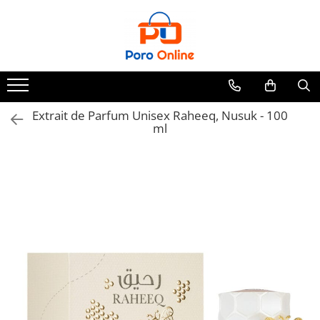
Toate Produsele
Al Absar
Parfum
Clone
Extrait de Parfum Unisex Raheeq, Nusuk - 100
ml
Parfum Barbati
Parfum Femei
Parfum Unisex
Parfumuri Arabesti
Set Parfum
Parfum tip fiola