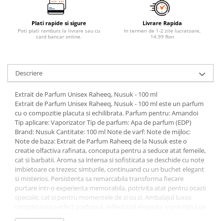
Plati rapide si sigure
Livrare Rapida
Poti plati ramburs la livrare sau cu
In termen de 1-2 zile lucratoare,
card bancar online.
14.99 Ron
Descriere
Extrait de Parfum Unisex Raheeq, Nusuk - 100 ml
Extrait de Parfum Unisex Raheeq, Nusuk - 100 ml este un parfum
cu o compozitie placuta si echilibrata. Parfum pentru: Amandoi
Tip aplicare: Vaporizator Tip de parfum: Apa de parfum (EDP)
Brand: Nusuk Cantitate: 100 ml Note de varf: Note de mijloc:
Note de baza: Extrait de Parfum Raheeq de la Nusuk este o
creatie olfactiva rafinata, conceputa pentru a seduce atat femeile,
cat si barbatii. Aroma sa intensa si sofisticata se deschide cu note
imbietoare ce trezesc simturile, continuand cu un buchet elegant
si misterios. Persistenta sa remarcabila transforma fiecare
purtare intr-o experienta memorabila, potrivita atat pentru ocazii
speciale, cat si pentru momentele de zi cu zi. Ambalajul luxos
completeaza perfect parfumul, reflectand eleganta si prestigiul pe
care le inspira. Raheeq este mai mult decat un parfum este o