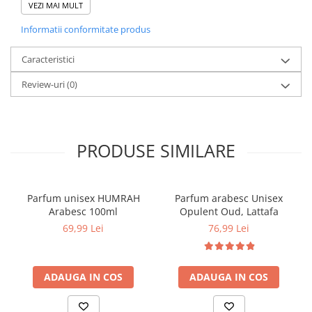
semnatura olfactiva de neui
VEZI MAI MULT
Avantaje:
Informatii conformitate produs
Potrivit atat pentru femei, cat si pentru barbati
Ambalaj elegant, potrivit si pentru cadou
Comanda acum si descopera un parfum de calitate, potrivit
Caracteristici
pentru orice ocazie.
Review-uri
(0)
Despre produs:
Parfum pentru: Unisex
Cantitate: 100 ml
Tip parfum: Extrait de Parfum
Brand: Nusuk
PRODUSE SIMILARE
Parfum unisex HUMRAH
Parfum arabesc Unisex
Arabesc 100ml
Opulent Oud, Lattafa
69,99 Lei
76,99 Lei
ADAUGA IN COS
ADAUGA IN COS