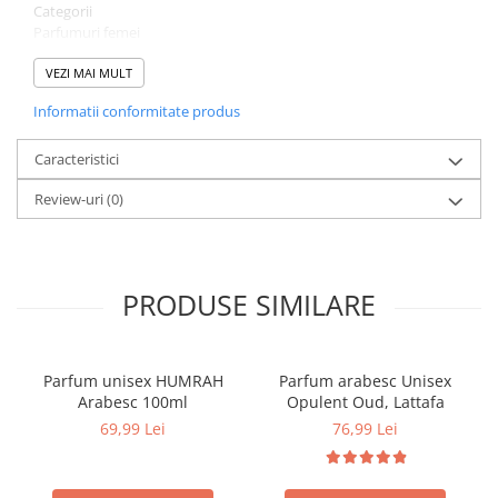
Categorii
Parfumuri femei
Greutate 0.6 kg
Brand
VEZI MAI MULT
by Patric
Informatii conformitate produs
Tip produs
Femei
Comanda acum si lasa-te cucerit de aromele elegante!
Caracteristici
Review-uri
(0)
PRODUSE SIMILARE
Parfum unisex HUMRAH
Parfum arabesc Unisex
Arabesc 100ml
Opulent Oud, Lattafa
69,99 Lei
76,99 Lei