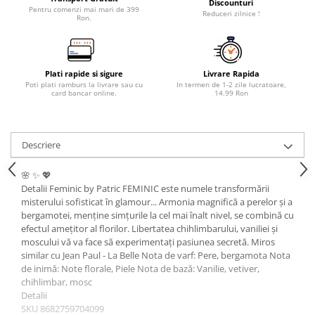
Discounturi
Pentru comenzi mai mari de 399
Reduceri zilnice !
Ron.
Plati rapide si sigure
Livrare Rapida
Poti plati ramburs la livrare sau cu
In termen de 1-2 zile lucratoare,
card bancar online.
14.99 Ron
Descriere
🌸 ✨ 💖
Detalii Feminic by Patric FEMINIC este numele transformării
misterului sofisticat în glamour... Armonia magnifică a perelor și a
bergamotei, menține simțurile la cel mai înalt nivel, se combină cu
efectul amețitor al florilor. Libertatea chihlimbarului, vaniliei și
moscului vă va face să experimentați pasiunea secretă. Miros
similar cu Jean Paul - La Belle Nota de varf: Pere, bergamota Nota
de inimă: Note florale, Piele Nota de bază: Vanilie, vetiver,
chihlimbar, mosc
Detalii
SKU 8682759704099