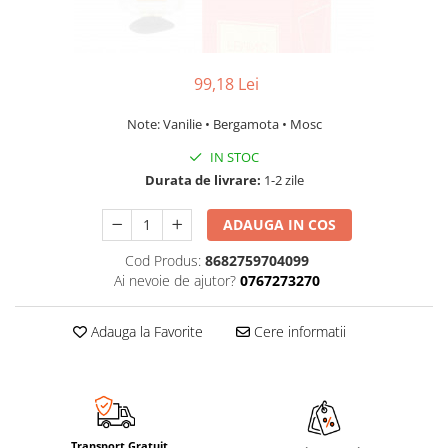
99,18 Lei
Note: Vanilie • Bergamota • Mosc
IN STOC
Durata de livrare:
1-2 zile
ADAUGA IN COS
Cod Produs:
8682759704099
Ai nevoie de ajutor?
0767273270
Adauga la Favorite
Cere informatii
Transport Gratuit