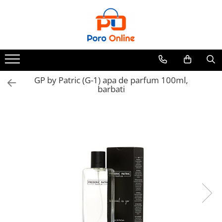
Parfum
Clone
Parfum Barbati
Parfum Femei
GP by Patric (G-1) apa de parfum 100ml,
barbati
Parfum Unisex
Parfumuri Arabesti
Set Parfum