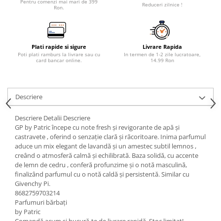
Pentru comenzi mai mari de 399
Reduceri zilnice !
Ron.
Plati rapide si sigure
Livrare Rapida
Poti plati ramburs la livrare sau cu
In termen de 1-2 zile lucratoare,
card bancar online.
14.99 Ron
Descriere
Descriere Detalii Descriere
GP by Patric începe cu note fresh și revigorante de apă și
castravete , oferind o senzație clară și răcoritoare. Inima parfumul
aduce un mix elegant de lavandă și un amestec subtil lemnos ,
creând o atmosferă calmă și echilibrată. Baza solidă, cu accente
de lemn de cedru , conferă profunzime și o notă masculină,
finalizând parfumul cu o notă caldă și persistentă. Similar cu
Givenchy Pi.
8682759703214
Parfumuri bărbați
by Patric