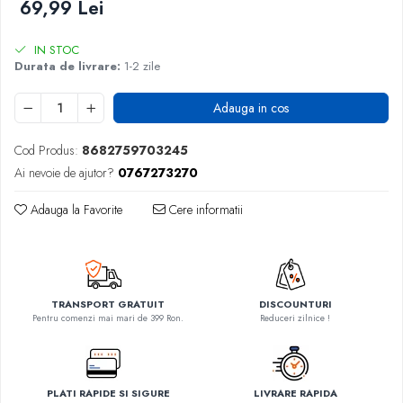
69,99 Lei
IN STOC
Durata de livrare:
1-2 zile
Adauga in cos
Cod Produs:
8682759703245
Ai nevoie de ajutor?
0767273270
Adauga la Favorite
Cere informatii
TRANSPORT GRATUIT
DISCOUNTURI
Pentru comenzi mai mari de 399 Ron.
Reduceri zilnice !
PLATI RAPIDE SI SIGURE
LIVRARE RAPIDA