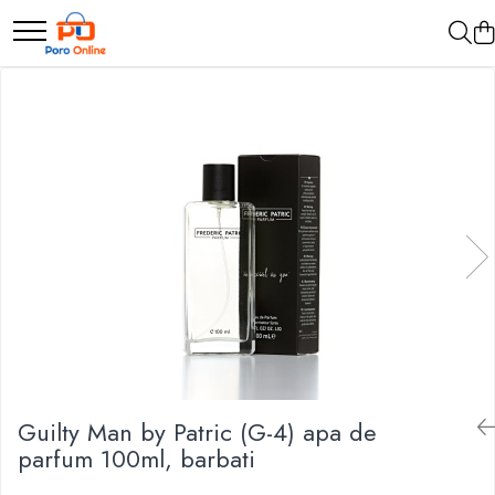
Parfum
Clone
Parfum Barbati
Parfum Femei
Parfum Unisex
Parfumuri Arabesti
Set Parfum
Guilty Man by Patric (G-4) apa de
parfum 100ml, barbati