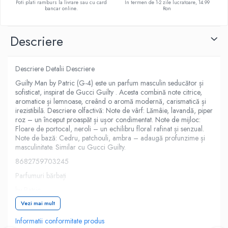
Poti plati ramburs la livrare sau cu card
In termen de 1-2 zile lucratoare, 14.99
bancar online.
Ron
Descriere
Descriere Detalii Descriere
Guilty Man by Patric (G-4) este un parfum masculin seducător și
sofisticat, inspirat de Gucci Guilty . Acesta combină note citrice,
aromatice și lemnoase, creând o aromă modernă, carismatică și
irezistibilă. Descriere olfactivă: Note de vârf: Lămâie, lavandă, piper
roz – un început proaspăt și ușor condimentat. Note de mijloc:
Floare de portocal, neroli – un echilibru floral rafinat și senzual.
Note de bază: Cedru, patchouli, ambra – adaugă profunzime și
masculinitate. Similar cu Gucci Guilty.
8682759703245
Parfumuri bărbați
by Patric
Comandă acum și bucură-te de livrare rapidă. Stoc limitat!
Vezi mai mult
Informatii conformitate produs