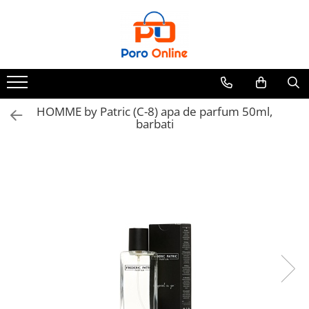
Toate Produsele
Al Absar
Parfum
Clone
HOMME by Patric (C-8) apa de parfum 50ml,
barbati
Parfum Barbati
Parfum Femei
Parfum Unisex
Parfumuri Arabesti
Set Parfum
Parfum tip fiola