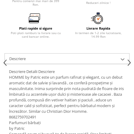
Pentru comenzi mai mari de 399
Reduceri zilnice !
Ron.
Plati rapide si sigure
Livrare Rapida
Poti plati ramburs la livrare sau cu
In termen de 1-2 zile lucratoare,
card bancar online.
14.99 Ron
Descriere
Descriere Detalii Descriere
HOMME by Patric este un parfum rafinat și elegant, cu un debut
aromatic dat de salvie și lavandă , ce conferă prospețime și
masculinitate. Inima surprinde prin nota pudrată de floare de iris
îmbinată cu accentele ușor dulci și misterioase ale cacaoei . Baza
profundă, compusă din vetiver haitian și paciuli , aduce un
caracter cald și sofisticat, perfect pentru bărbatul modern și
încrezător. Similar cu Christian Dior Homme.
8682759702491
Parfumuri bărbați
by Patric