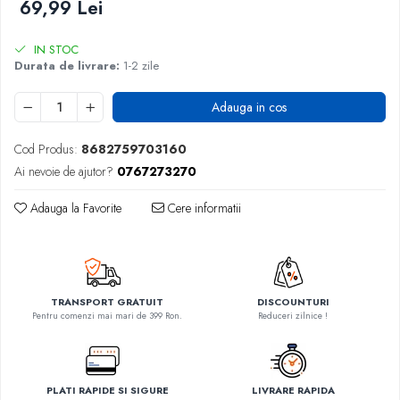
69,99 Lei
IN STOC
Durata de livrare:
1-2 zile
Adauga in cos
Cod Produs:
8682759703160
Ai nevoie de ajutor?
0767273270
Adauga la Favorite
Cere informatii
TRANSPORT GRATUIT
DISCOUNTURI
Pentru comenzi mai mari de 399 Ron.
Reduceri zilnice !
PLATI RAPIDE SI SIGURE
LIVRARE RAPIDA