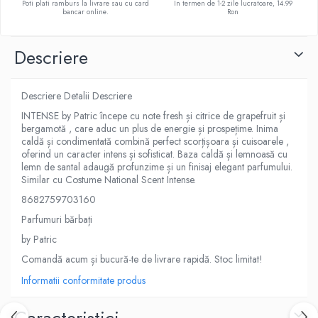
Poti plati ramburs la livrare sau cu card
In termen de 1-2 zile lucratoare, 14.99
bancar online.
Ron
Descriere
Descriere Detalii Descriere
INTENSE by Patric începe cu note fresh și citrice de grapefruit și
bergamotă , care aduc un plus de energie și prospețime. Inima
caldă și condimentată combină perfect scorțișoara și cuisoarele ,
oferind un caracter intens și sofisticat. Baza caldă și lemnoasă cu
lemn de santal adaugă profunzime și un finisaj elegant parfumului.
Similar cu Costume National Scent Intense.
8682759703160
Parfumuri bărbați
by Patric
Comandă acum și bucură-te de livrare rapidă. Stoc limitat!
Informatii conformitate produs