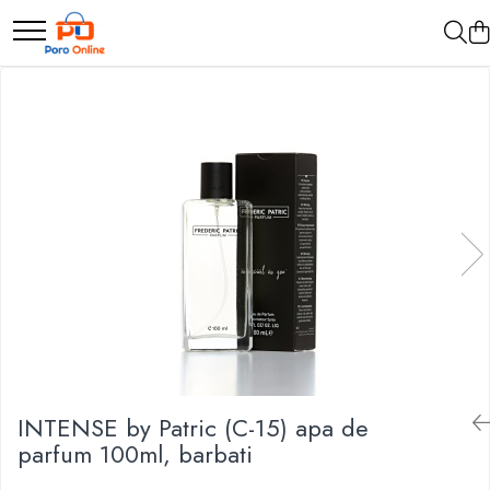
Parfum
Clone
Parfum Barbati
Parfum Femei
Parfum Unisex
Parfumuri Arabesti
Set Parfum
INTENSE by Patric (C-15) apa de
parfum 100ml, barbati