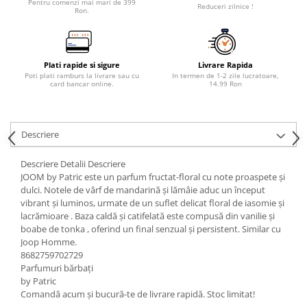
Pentru comenzi mai mari de 399
Reduceri zilnice !
Ron.
Plati rapide si sigure
Livrare Rapida
Poti plati ramburs la livrare sau cu
In termen de 1-2 zile lucratoare,
card bancar online.
14.99 Ron
Descriere
Descriere Detalii Descriere
JOOM by Patric este un parfum fructat-floral cu note proaspete și
dulci. Notele de vârf de mandarină și lămâie aduc un început
vibrant și luminos, urmate de un suflet delicat floral de iasomie și
lacrămioare . Baza caldă și catifelată este compusă din vanilie și
boabe de tonka , oferind un final senzual și persistent. Similar cu
Joop Homme.
8682759702729
Parfumuri bărbați
by Patric
Comandă acum și bucură-te de livrare rapidă. Stoc limitat!