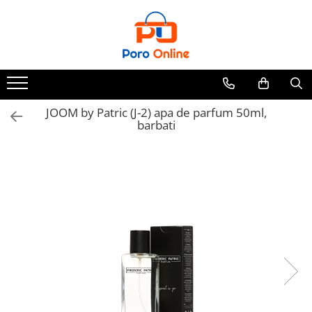
Parfum
Clone
Parfum Barbati
Parfum Femei
JOOM by Patric (J-2) apa de parfum 50ml,
barbati
Parfum Unisex
Parfumuri Arabesti
Set Parfum