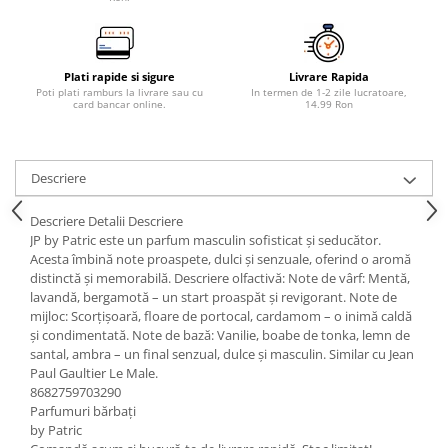
Plati rapide si sigure
Livrare Rapida
Poti plati ramburs la livrare sau cu
In termen de 1-2 zile lucratoare,
card bancar online.
14.99 Ron
Descriere
Descriere Detalii Descriere
JP by Patric este un parfum masculin sofisticat și seducător.
Acesta îmbină note proaspete, dulci și senzuale, oferind o aromă
distinctă și memorabilă. Descriere olfactivă: Note de vârf: Mentă,
lavandă, bergamotă – un start proaspăt și revigorant. Note de
mijloc: Scorțișoară, floare de portocal, cardamom – o inimă caldă
și condimentată. Note de bază: Vanilie, boabe de tonka, lemn de
santal, ambra – un final senzual, dulce și masculin. Similar cu Jean
Paul Gaultier Le Male.
8682759703290
Parfumuri bărbați
by Patric