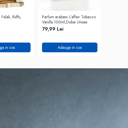
alak, Riiffs,
Parfum arabesc L’affair Tobacco
Parfum ara
Vanilla 100ml,Dubai Unisex
Stunner, 1
79,99 Lei
99,99 Lei
ga in cos
Adauga in cos
A