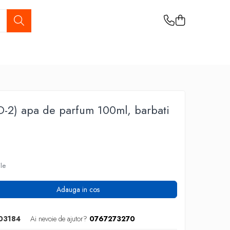
(D-2) apa de parfum 100ml, barbati
ile
Adauga in cos
03184
Ai nevoie de ajutor?
0767273270