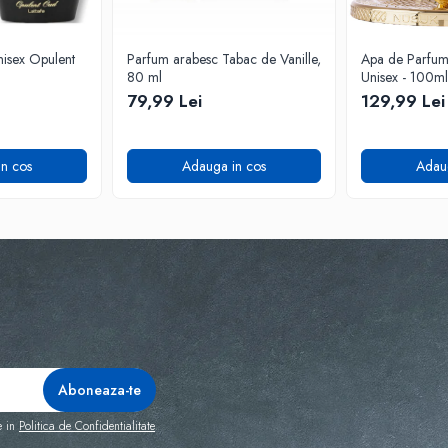
isex Opulent
Parfum arabesc Tabac de Vanille,
Apa de Parfum F
80 ml
Unisex - 100ml
79,99 Lei
129,99 Lei
n cos
Adauga in cos
Adau
e in
Politica de Confidentialitate