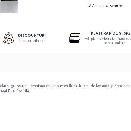
Adauga la Favorite
PLATI RAPIDE SI SI
DISCOUNTURI
Poti plati ramburs la livrare s
Reduceri zilnice !
bancar online.
lat și grapefruit , continuă cu un buchet floral-fructat de lavandă și portocală 
sel Fuel For Life.