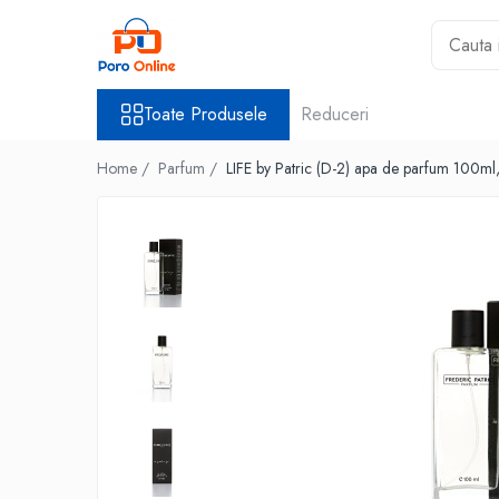
Toate Produsele
Toate Produsele
Reduceri
Al Absar
Parfum
Home /
Parfum /
LIFE by Patric (D-2) apa de parfum 100ml,
Clone
Parfum Barbati
Parfum Femei
Parfum Unisex
Parfumuri Arabesti
Set Parfum
Parfum tip fiola