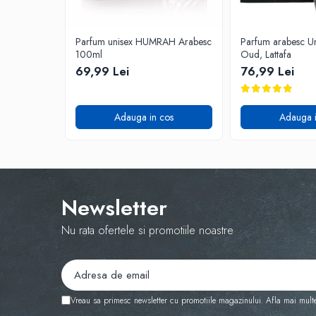
Parfum unisex HUMRAH Arabesc
Parfum arabesc Un
100ml
Oud, Lattafa
69,99 Lei
76,99 Lei
Adauga in cos
Adauga i
Newsletter
Nu rata ofertele si promotiile noastre
Vreau sa primesc newsletter cu promotiile magazinului. Afla mai mult