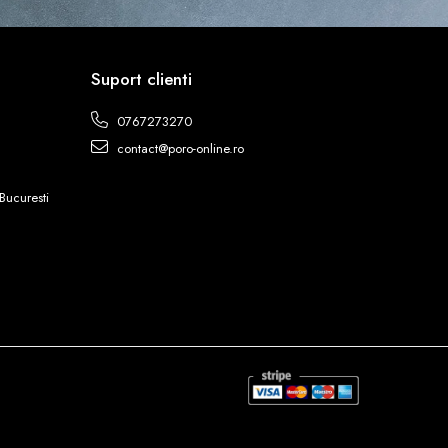
Suport clienti
0767273270
contact@poro-online.ro
Bucuresti