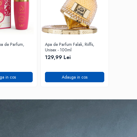
pa de Parfum,
Apa de Parfum Falak, Riiffs,
Parfum arab
Unisex - 100ml
Vanilla 10
129,99 Lei
79,99 Le
ga in cos
Adauga in cos
A