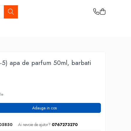
J-5) apa de parfum 50ml, barbati
ile
Adauga in cos
05850
Ai nevoie de ajutor?
0767273270