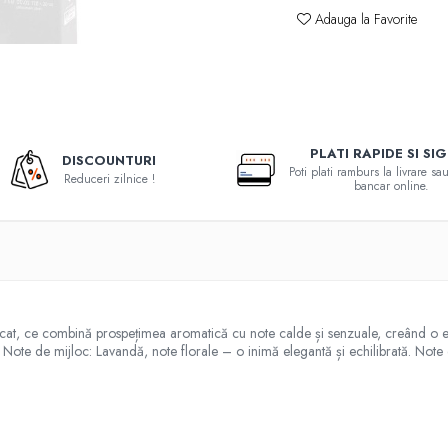
Adauga la Favorite
PLATI RAPIDE SI SI
DISCOUNTURI
Poti plati ramburs la livrare s
Reduceri zilnice !
bancar online.
sticat, ce combină prospețimea aromatică cu note calde și senzuale, creând o 
 Note de mijloc: Lavandă, note florale – o inimă elegantă și echilibrată. Not