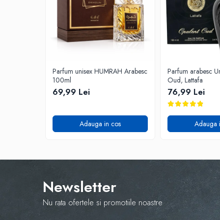
Parfum unisex HUMRAH Arabesc
Parfum arabesc Un
100ml
Oud, Lattafa
69,99 Lei
76,99 Lei
Adauga in cos
Adauga i
Newsletter
Nu rata ofertele si promotiile noastre