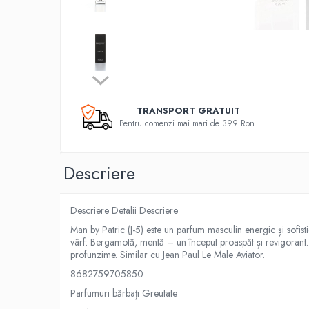
TRANSPORT GRATUIT
Pentru comenzi mai mari de 399 Ron.
Descriere
Descriere Detalii Descriere
Man by Patric (J-5) este un parfum masculin energic și sofi
vârf: Bergamotă, mentă – un început proaspăt și revigorant.
profunzime. Similar cu Jean Paul Le Male Aviator.
8682759705850
Parfumuri bărbați Greutate