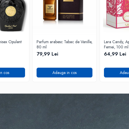
isex Opulent
Parfum arabesc Tabac de Vanille,
Lara Candy, A
80 ml
Femei, 100 ml
79,99 Lei
64,99 Lei
n cos
Adauga in cos
Adau