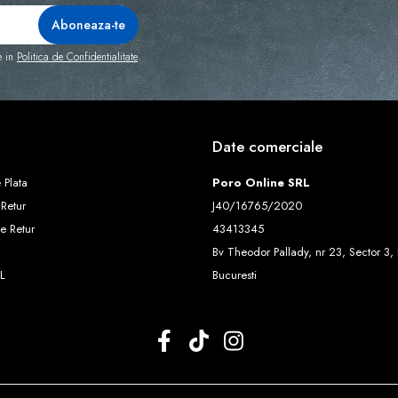
e in
Politica de Confidentialitate
Date comerciale
 Plata
Poro Online SRL
 Retur
J40/16765/2020
e Retur
43413345
Bv Theodor Pallady, nr 23, Sector 3, 
L
Bucuresti