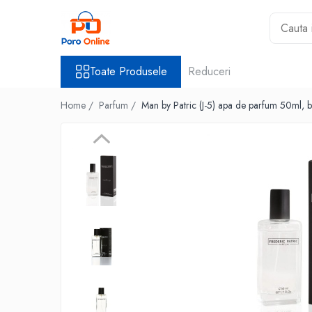
Toate Produsele
Toate Produsele
Reduceri
Al Absar
Parfum
Home /
Parfum /
Man by Patric (J-5) apa de parfum 50ml, b
Clone
Parfum Barbati
Parfum Femei
Parfum Unisex
Parfumuri Arabesti
Set Parfum
Parfum tip fiola