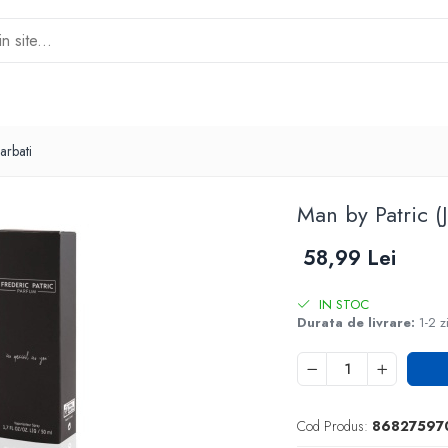
arbati
Man by Patric (
58,99 Lei
IN STOC
Durata de livrare:
1-2 z
Cod Produs:
86827597