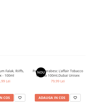
m Falak, Riiffs,
Parfum arabesc L’affair Tobacco
Parfum ar
NOU
-30%
x - 100ml
Vanilla 100ml,Dubai Unisex
Stu
,99 Lei
79,99 Lei
99,9
N COS
ADAUGA IN COS
ADAUG