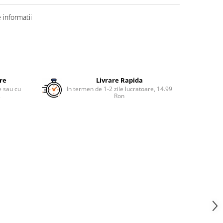
informatii
ure
Livrare Rapida
re sau cu
In termen de 1-2 zile lucratoare, 14.99
.
Ron