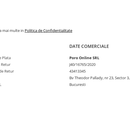
la mai multe in
Politica de Confidentialitate
DATE COMERCIALE
 Plata
Poro Online SRL
e Retur
J40/16765/2020
de Retur
43413345
Bv Theodor Pallady, nr 23, Sector 3,
L
Bucuresti