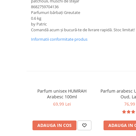
patchouli, muschi de stejar
8682759704136
Parfumuri bărbați Greutate
0.6 kg
by Patric
Comandă acum și bucură-te de livrare rapidă. Stoc limitat!
Informatii conformitate produs
Parfum unisex HUMRAH
Parfum arabesc 
Arabesc 100ml
Oud, La
69,99 Lei
76,99 
ADAUGA IN COS
ADAUGA IN 