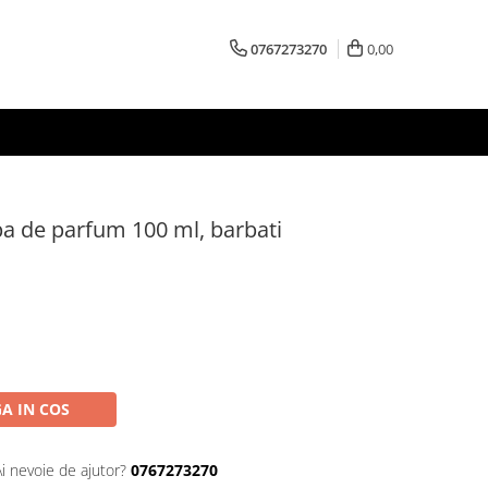
0767273270
0,00
pa de parfum 100 ml, barbati
A IN COS
Ai nevoie de ajutor?
0767273270