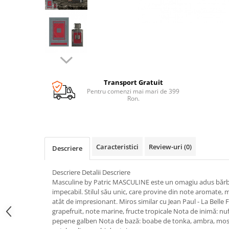
Transport Gratuit
Pentru comenzi mai mari de 399
Ron.
Caracteristici
Review-uri
(0)
Descriere
Descriere Detalii Descriere
Masculine by Patric MASCULINE este un omagiu adus bărba
impecabil. Stilul său unic, care provine din note aromate, m
atât de impresionant. Miros similar cu Jean Paul - La Belle
grapefruit, note marine, fructe tropicale Nota de inimă: nuf
pepene galben Nota de bază: boabe de tonka, ambra, mosc a