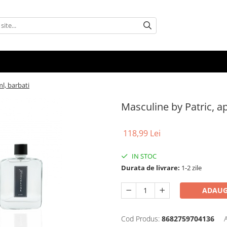
l, barbati
Masculine by Patric, a
118,99 Lei
IN STOC
Durata de livrare:
1-2 zile
ADAUG
Cod Produs:
8682759704136