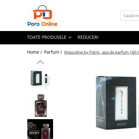
Toate Produsele
Al Absar
TOATE PRODUSELE
REDUCERI
Parfum
Clone
Home /
Parfum /
Masculine by Patric, apa de parfum 100 m
Parfum Barbati
Parfum Femei
Parfum Unisex
Parfumuri Arabesti
Set Parfum
Parfum tip fiola