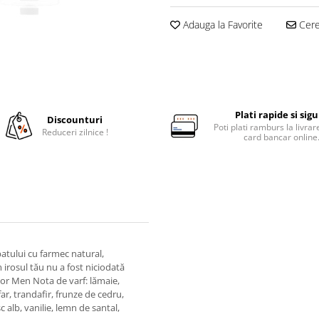
Adauga la Favorite
Cere 
Plati rapide si sig
Discounturi
Poti plati ramburs la livra
Reduceri zilnice !
card bancar online
tului cu farmec natural,
 irosul tău nu a fost niciodată
 For Men Nota de varf: lămaie,
ar, trandafir, frunze de cedru,
lb, vanilie, lemn de santal,