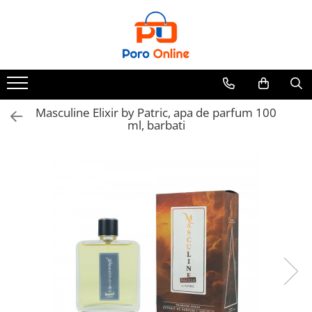
Toate Produsele
Al Absar
Parfum
Clone
Masculine Elixir by Patric, apa de parfum 100
ml, barbati
Parfum Barbati
Parfum Femei
Parfum Unisex
Parfumuri Arabesti
Set Parfum
Parfum tip fiola