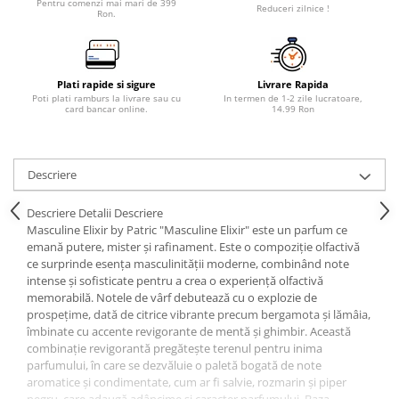
Pentru comenzi mai mari de 399
Reduceri zilnice !
Ron.
Plati rapide si sigure
Livrare Rapida
Poti plati ramburs la livrare sau cu
In termen de 1-2 zile lucratoare,
card bancar online.
14.99 Ron
Descriere
Descriere Detalii Descriere
Masculine Elixir by Patric "Masculine Elixir" este un parfum ce
emană putere, mister și rafinament. Este o compoziție olfactivă
ce surprinde esența masculinității moderne, combinând note
intense și sofisticate pentru a crea o experiență olfactivă
memorabilă. Notele de vârf debutează cu o explozie de
prospețime, dată de citrice vibrante precum bergamota și lămâia,
îmbinate cu accente revigorante de mentă și ghimbir. Această
combinație revigorantă pregătește terenul pentru inima
parfumului, în care se dezvăluie o paletă bogată de note
aromatice și condimentate, cum ar fi salvie, rozmarin și piper