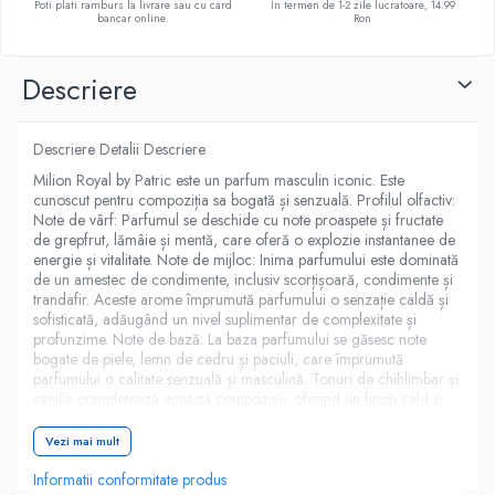
Poti plati ramburs la livrare sau cu card
In termen de 1-2 zile lucratoare, 14.99
bancar online.
Ron
Descriere
Descriere Detalii Descriere
Milion Royal by Patric este un parfum masculin iconic. Este
cunoscut pentru compoziția sa bogată și senzuală. Profilul olfactiv:
Note de vârf: Parfumul se deschide cu note proaspete și fructate
de grepfrut, lămâie și mentă, care oferă o explozie instantanee de
energie și vitalitate. Note de mijloc: Inima parfumului este dominată
de un amestec de condimente, inclusiv scorțișoară, condimente și
trandafir. Aceste arome împrumută parfumului o senzație caldă și
sofisticată, adăugând un nivel suplimentar de complexitate și
profunzime. Note de bază: La baza parfumului se găsesc note
bogate de piele, lemn de cedru și paciuli, care împrumută
parfumului o calitate senzuală și masculină. Tonuri de chihlimbar și
vanilie completează această compoziție, oferind un finish cald și
îmbătător. Caracteristici: Milion Royal by Patric este un parfum
seducător și puternic, potrivit pentru o varietate de ocazii, de la
Vezi mai mult
întâlniri romantice până la serate de lux. Este apreciat pentru
proiecția sa puternică și longevitatea sa, făcându-l un parfum ideal
Informatii conformitate produs