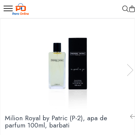
Parfum
Clone
Parfum Barbati
Parfum Femei
Parfum Unisex
Parfumuri Arabesti
Set Parfum
Milion Royal by Patric (P-2), apa de
parfum 100ml, barbati