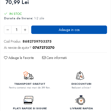
70,99 Lei
IN STOC
Durata de livrare:
1-2 zile
Adauga in cos
Cod Produs:
8682759703375
Ai nevoie de ajutor?
0767273270
Adauga la Favorite
Cere informatii
TRANSPORT GRATUIT
DISCOUNTURI
Pentru comenzi mai mari de 399 Ron.
Reduceri zilnice !
PLATI RAPIDE SI SIGURE
LIVRARE RAPIDA