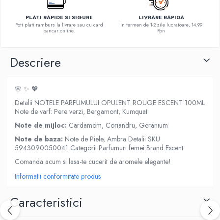
PLATI RAPIDE SI SIGURE
LIVRARE RAPIDA
Poti plati ramburs la livrare sau cu card
In termen de 1-2 zile lucratoare, 14.99
bancar online.
Ron
Descriere
🌸 ✨ 💖
Detalii NOTELE PARFUMULUI OPULENT ROUGE ESCENT 100ML
Note de varf: Pere verzi, Bergamont, Kumquat
Note de mijloc:
Cardamom, Coriandru, Geranium
Note de baza:
Note de Piele, Ambra Detalii SKU
5943090050041 Categorii Parfumuri femei Brand Escent
Comanda acum si lasa-te cucerit de aromele elegante!
Informatii conformitate produs
Caracteristici