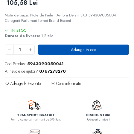
105,58 Lei
Note de baza: Note de Piele • Ambra Detalii SKU 5943090050041
Categorii Parfumuri femei Brand Escent
IN STOC
Durata de livrare:
1-2 zile
Adauga in cos
Cod Produs:
5943090050041
Ai nevoie de ajutor?
0767273270
Adauga la Favorite
Cere informatii
TRANSPORT GRATUIT
DISCOUNTURI
Pentru comenzi mai mari de 399 Ron.
Reduceri zilnice !