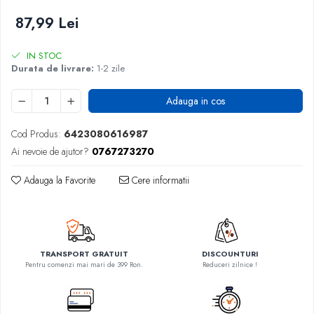
87,99 Lei
IN STOC
Durata de livrare:
1-2 zile
Adauga in cos
Cod Produs:
6423080616987
Ai nevoie de ajutor?
0767273270
Adauga la Favorite
Cere informatii
TRANSPORT GRATUIT
DISCOUNTURI
Pentru comenzi mai mari de 399 Ron.
Reduceri zilnice !