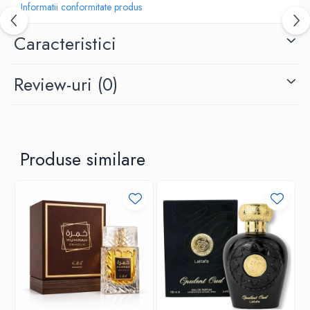
Informatii conformitate produs
Parfumuri bărbați
Ard al Zaafaran
Caracteristici
Comandă acum și bucură-te de livrare rapidă. Stoc limitat!
Review-uri
(0)
Produse similare