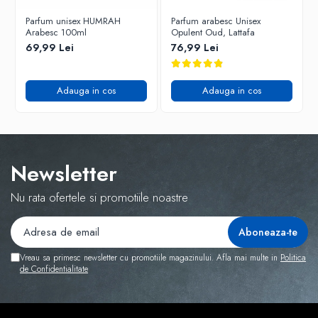
Parfum unisex HUMRAH
Parfum arabesc Unisex
Arabesc 100ml
Opulent Oud, Lattafa
69,99 Lei
76,99 Lei
Adauga in cos
Adauga in cos
Newsletter
Nu rata ofertele si promotiile noastre
Vreau sa primesc newsletter cu promotiile magazinului. Afla mai multe in
Politica
de Confidentialitate