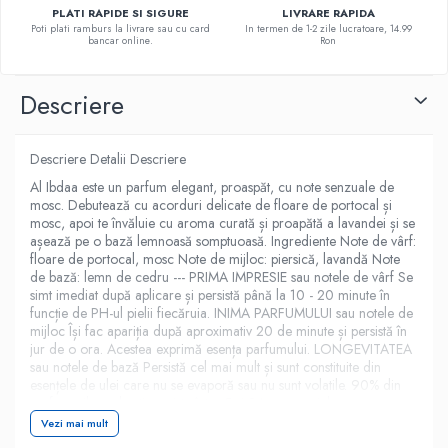
PLATI RAPIDE SI SIGURE
LIVRARE RAPIDA
Poti plati ramburs la livrare sau cu card
In termen de 1-2 zile lucratoare, 14.99
bancar online.
Ron
Descriere
Descriere Detalii Descriere
Al Ibdaa este un parfum elegant, proaspăt, cu note senzuale de
mosc. Debutează cu acorduri delicate de floare de portocal și
mosc, apoi te învăluie cu aroma curată și proapătă a lavandei și se
așează pe o bază lemnoasă somptuoasă. Ingrediente Note de vârf:
floare de portocal, mosc Note de mijloc: piersică, lavandă Note
de bază: lemn de cedru --- PRIMA IMPRESIE sau notele de vârf Se
simt imediat după aplicare și persistă până la 10 - 20 minute în
funcție de PH-ul pielii fiecăruia. INIMA PARFUMULUI sau notele de
mijloc Își fac apariția după aproximativ 20 de minute și persistă în
jur de o ora. Acestea exprimă esența parfumului. LONGEVITATEA
sau notele de bază Persistă cel mai mult și sunt constituite din
esențele de ulei care nu se evaporă sau nu sunt volatile. 90% din
parfumurile arăbești persistă între 5 si 24 ore pe piele.
Vezi mai mult
6423080616987