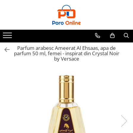
Toate Produsele
Al Absar
Parfum
Clone
Parfum arabesc Ameerat Al Ehsaas, apa de
parfum 50 ml, femei - inspirat din Crystal Noir
Parfum Barbati
by Versace
Parfum Femei
Parfum Unisex
Parfumuri Arabesti
Set Parfum
Parfum tip fiola