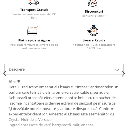
Transport Gratuit
Discounturi
Pentru comenzi mai mari de 399
Reduceri zilnice !
Ron.
Plati rapide si sigure
Livrare Rapida
Poti plati ramburs la livrare sau cu
In termen de 1-2 zile lucratoare,
card bancar online.
14.99 Ron
Descriere
🌸 ✨ 💖
Detalii Traducere: Ameerat al Ehsaas = Prințesa Sentimentelor Un
parfum care te învăluie în arome versatile, calde și senzuale.
Debutează proaspăt efervescent, apoi te îmbie cu un buchet de
iasomie încântătoare și devine extrem de senzual pe măsură ce
își dezvăluie notele moscate și ambrate dinspre bază. Conform
experiențelor clienților, Ameerat Al Ehsaas este asemănător cu
Crystal Noir de la Versace
Ingrediente Note de varf: bergamotă, măr, ananas