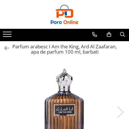
Toate Produsele
Al Absar
Parfum
Clone
Parfum arabesc I Am the King, Ard Al Zaafaran,
apa de parfum 100 ml, barbati
Parfum Barbati
Parfum Femei
Parfum Unisex
Parfumuri Arabesti
Set Parfum
Parfum tip fiola