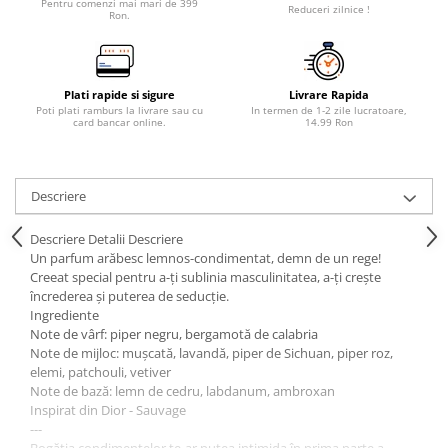
Pentru comenzi mai mari de 399
Reduceri zilnice !
Ron.
Plati rapide si sigure
Livrare Rapida
Poti plati ramburs la livrare sau cu
In termen de 1-2 zile lucratoare,
card bancar online.
14.99 Ron
Descriere
Descriere Detalii Descriere
Un parfum arăbesc lemnos-condimentat, demn de un rege!
Creeat special pentru a-ți sublinia masculinitatea, a-ți crește
încrederea și puterea de seducție.
Ingrediente
Note de vârf: piper negru, bergamotă de calabria
Note de mijloc: mușcată, lavandă, piper de Sichuan, piper roz,
elemi, patchouli, vetiver
Note de bază: lemn de cedru, labdanum, ambroxan
Inspirat din Dior - Sauvage
---